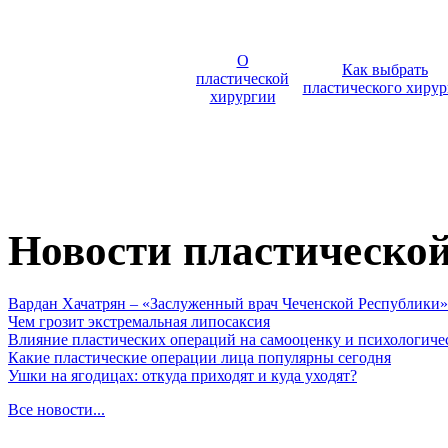
О
Как выбрать
пластической
пластического хирур
хирургии
Новости пластическо
Вардан Хачатрян – «Заслуженный врач Чеченской Республики»
Чем грозит экстремальная липосаксия
Влияние пластических операций на самооценку и психологиче
Какие пластические операции лица популярны сегодня
Ушки на ягодицах: откуда приходят и куда уходят?
Все новости...