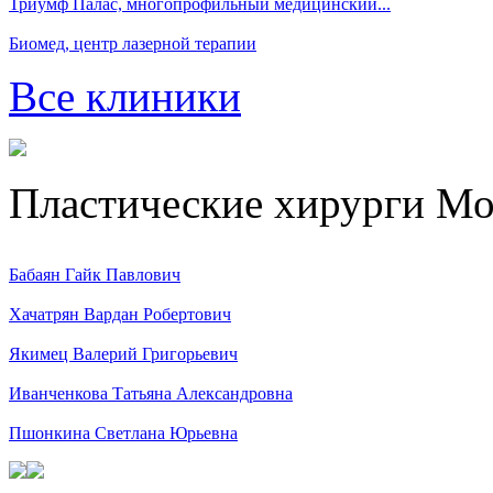
Триумф Палас, многопрофильный медицинский...
Биомед, центр лазерной терапии
Все клиники
Пластические хирурги М
Бабаян Гайк Павлович
Хачатрян Вардан Робертович
Якимец Валерий Григорьевич
Иванченкова Татьяна Александровна
Пшонкина Светлана Юрьевна