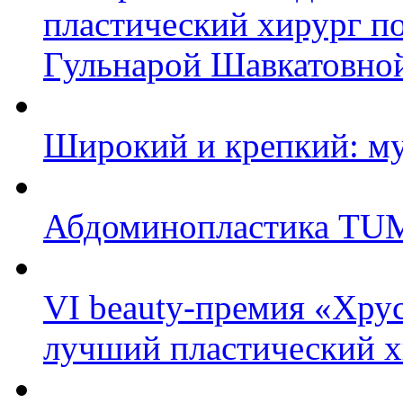
пластический хирург п
Гульнарой Шавкатовно
Широкий и крепкий: му
Абдоминопластика T
VI beauty-премия «Хру
лучший пластический х