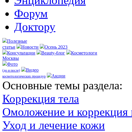
Энциклопедия
Форум
Доктору
Полезные
статьи
Новости
Осень 2023
Консультации
Beauty-блог
Косметологи
Москвы
Фото
Видео
(до и после)
Акции
косметологических процедур
Оcновные темы раздела:
Коррекция тела
Омоложение и коррекция
Уход и лечение кожи