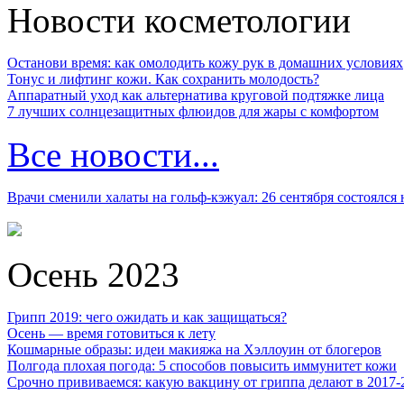
Новости косметологии
Останови время: как омолодить кожу рук в домашних условиях
Тонус и лифтинг кожи. Как сохранить молодость?
Аппаратный уход как альтернатива круговой подтяжке лица
7 лучших солнцезащитных флюидов для жары с комфортом
Все новости...
Врачи сменили халаты на гольф-кэжуал: 26 сентября состоялся
Осень 2023
Грипп 2019: чего ожидать и как защищаться?
Осень — время готовиться к лету
Кошмарные образы: идеи макияжа на Хэллоуин от блогеров
Полгода плохая погода: 5 способов повысить иммунитет кожи
Срочно прививаемся: какую вакцину от гриппа делают в 2017-