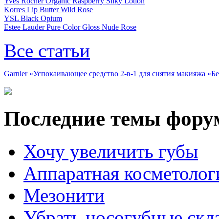
Yves Rocher Organic Raspberry Silky Lotion
Korres Lip Butter Wild Rose
YSL Black Opium
Estee Lauder Pure Color Gloss Nude Rose
Все статьи
Garnier «Успокаивающее средство 2-в-1 для снятия макияжа «
Последние темы фору
Хочу увеличить губы
Аппаратная косметолог
Мезонити
Убрать носогубные скл