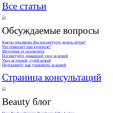
Все статьи
Обсуждаемые вопросы
Какую эпиляцию Вы посоветуете делать летом?
Что помогает при куперозе?
Методики от целлюлита
Посоветуйте домашний уход за кожей
Уход за тонкой, сухой кожей
Подскажите, как ухаживать за кожей
Страница консультаций
Beauty блог