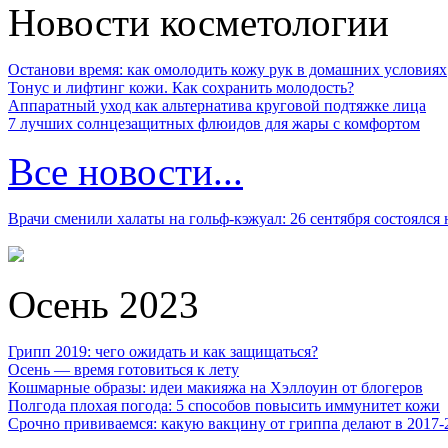
Новости косметологии
Останови время: как омолодить кожу рук в домашних условиях
Тонус и лифтинг кожи. Как сохранить молодость?
Аппаратный уход как альтернатива круговой подтяжке лица
7 лучших солнцезащитных флюидов для жары с комфортом
Все новости...
Врачи сменили халаты на гольф-кэжуал: 26 сентября состоялся
Осень 2023
Грипп 2019: чего ожидать и как защищаться?
Осень — время готовиться к лету
Кошмарные образы: идеи макияжа на Хэллоуин от блогеров
Полгода плохая погода: 5 способов повысить иммунитет кожи
Срочно прививаемся: какую вакцину от гриппа делают в 2017-