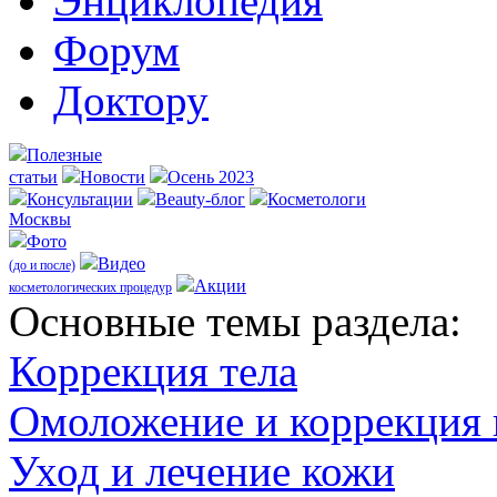
Энциклопедия
Форум
Доктору
Полезные
статьи
Новости
Осень 2023
Консультации
Beauty-блог
Косметологи
Москвы
Фото
Видео
(до и после)
Акции
косметологических процедур
Оcновные темы раздела:
Коррекция тела
Омоложение и коррекция
Уход и лечение кожи