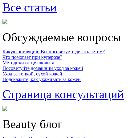
Все статьи
Обсуждаемые вопросы
Какую эпиляцию Вы посоветуете делать летом?
Что помогает при куперозе?
Методики от целлюлита
Посоветуйте домашний уход за кожей
Уход за тонкой, сухой кожей
Подскажите, как ухаживать за кожей
Страница консультаций
Beauty блог