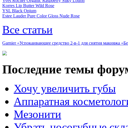
Yves Rocher Organic Raspberry Silky Lotion
Korres Lip Butter Wild Rose
YSL Black Opium
Estee Lauder Pure Color Gloss Nude Rose
Все статьи
Garnier «Успокаивающее средство 2-в-1 для снятия макияжа «
Последние темы фору
Хочу увеличить губы
Аппаратная косметолог
Мезонити
Убрать носогубные скл