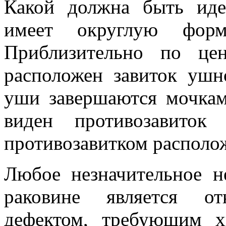
Какой должна быть иде
имеет округлую фор
Приблизительно по це
расположен завиток ушн
уши завершаются мочкам
виден противозавито
противозавитком располож
Любое незначительное н
раковине является от
дефектом, требующим хи