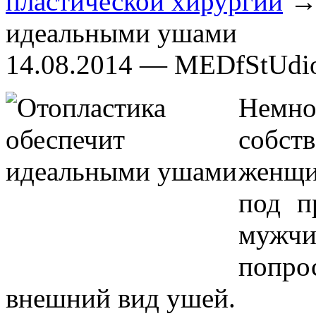
пластической хирургии
→ 
идеальными ушами
14.08.2014 — MEDfStUdi
Немно
собс
женщи
под п
мужч
попро
внешний вид ушей.