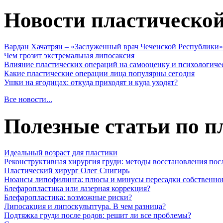
Новости пластическо
Вардан Хачатрян – «Заслуженный врач Чеченской Республики»
Чем грозит экстремальная липосаксия
Влияние пластических операций на самооценку и психологиче
Какие пластические операции лица популярны сегодня
Ушки на ягодицах: откуда приходят и куда уходят?
Все новости...
Полезные статьи по п
Идеальный возраст для пластики
Реконструктивная хирургия груди: методы восстановления пос
Пластический хирург Олег Снигирь
Нюансы липофилинга: плюсы и минусы пересадки собственно
Блефаропластика или лазерная коррекция?
Блефаропластика: возможные риски?
Липосакция и липоскульптура. В чем разница?
Подтяжка груди после родов: решит ли все проблемы?