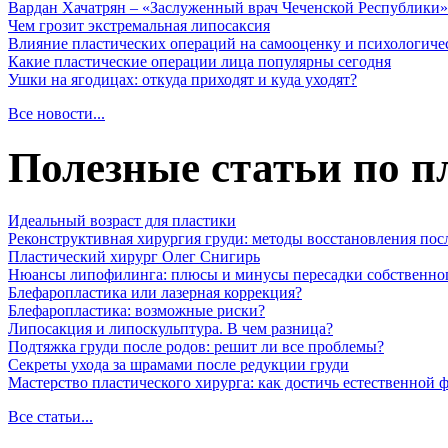
Вардан Хачатрян – «Заслуженный врач Чеченской Республики»
Чем грозит экстремальная липосаксия
Влияние пластических операций на самооценку и психологиче
Какие пластические операции лица популярны сегодня
Ушки на ягодицах: откуда приходят и куда уходят?
Все новости...
Полезные статьи по п
Идеальный возраст для пластики
Реконструктивная хирургия груди: методы восстановления пос
Пластический хирург Олег Снигирь
Нюансы липофилинга: плюсы и минусы пересадки собственно
Блефаропластика или лазерная коррекция?
Блефаропластика: возможные риски?
Липосакция и липоскульптура. В чем разница?
Подтяжка груди после родов: решит ли все проблемы?
Секреты ухода за шрамами после редукции груди
Мастерство пластического хирурга: как достичь естественной
Все статьи...