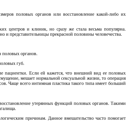
змеров половых органов или восстановление какой-либо их
их центров и клиник, но сразу же стала весьма популярна.
о и представительницы прекрасной половины человечества.
в половых органов.
половых губ.
е пациентки. Если ей кажется, что внешний вид ее половых
 смущение, мешает нормальной сексуальной жизни, то операция
сов. Чаще всего интимная пластика такого типа имеет больший
восстановление утерянных функций половых органов. Такими
агалища.
огическим причинам. Данное вмешательство часто помогает