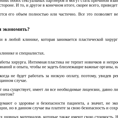
иях обоих сексуальных партнеров и могут стать причиной взаи
ороне. И то, и другое в конечном итоге, скорее всего, приведет
ется его объем полностью или частично. Все это позволяет в
и экономить?
ки в любой клинике, которая занимается пластической хирур
клинике и специалистах.
работы хирурга. Интимная пластика не терпит новичков и непро
знаний и опыта, чтобы не задеть близлежащие важные органы, н
да не будет работать за низкую оплату, поэтому, увидев ре
данном случае.
 она существует, имеет ли все необходимые лицензии, давно ли
инетом?
мают о здоровье и безопасности пациента, а значит, не эко
ации, но в данном случае вы платите за свою безопасность и сохр
ых шовных материалов, которые также имеют свою стоимость. Н