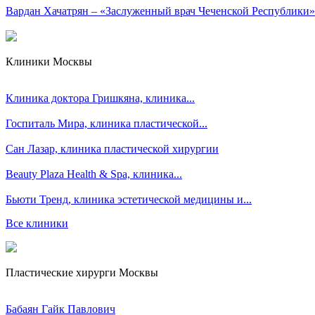
Вардан Хачатрян – «Заслуженный врач Чеченской Республики»
Клиники Москвы
Клиника доктора Гришкяна, клиника...
Госпиталь Мира, клиника пластической...
Сан Лазар, клиника пластической хирургии
Beauty Plaza Health & Spa, клиника...
Бьюти Тренд, клиника эстетической медицины и...
Все клиники
Пластические хирурги Москвы
Бабаян Гайк Павлович