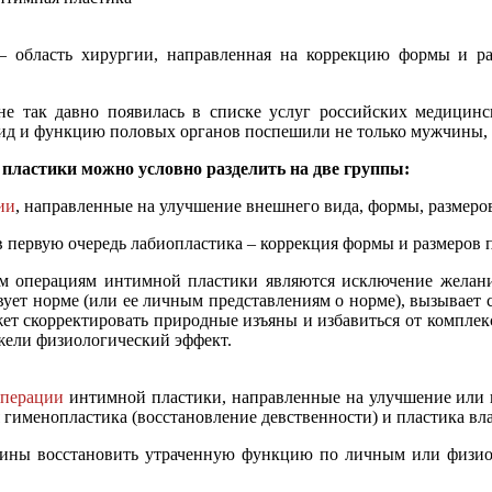
– область хирургии, направленная на коррекцию формы и ра
е так давно появилась в списке услуг российских медицинск
д и функцию половых органов поспешили не только мужчины, н
пластики можно условно разделить на две группы:
ии
, направленные на улучшение внешнего вида, формы, размеро
в первую очередь лабиопластика – коррекция формы и размеров 
м операциям интимной пластики являются исключение желани
твует норме (или ее личным представлениям о норме), вызывает
ет скорректировать природные изъяны и избавиться от комплек
жели физиологический эффект.
операции
интимной пластики, направленные на улучшение или 
 гименопластика (восстановление девственности) и пластика вл
щины восстановить утраченную функцию по личным или физиол