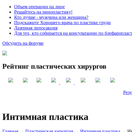
Объем операции на лице
Решайтесь на ринопластику!
Кто лучше - мужчина или женщина?
Подскажите Хорошего врача по пластике груди
Лазерная липосакция
Для тех, кто собирается на консультацию по блефароплас
Обсудить на форуме
Рейтинг пластических хирургов
Резу
Интимная пластика
Главная
→
Пластическая хирургия
→
Интимная пластика
→ Ин