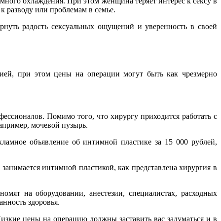
много охлаждения. При этом женщина теряет интерес к сексу в
 к разводу или проблемам в семье.
ернуть радость сексуальных ощущений и уверенность в своей
гией, при этом цены на операции могут быть как чрезмерно
фессионалов. Помимо того, что хирургу приходится работать с
апример, мочевой пузырь.
кламное объявление об интимной пластике за 15 000 рублей,
 занимается интимной пластикой, как представлена хирургия в
номят на оборудовании, анестезии, специалистах, расходных
анность здоровья.
изкие цены на операцию должны заставить вас задуматься и в