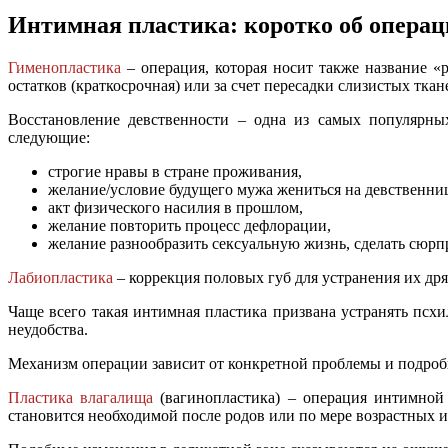
Интимная пластика: коротко об операц
Гименопластика
– операция, которая носит также название «
остатков (краткосрочная) или за счет пересадки слизистых ткан
Восстановление девственности – одна из самых популярн
следующие:
строгие нравы в стране проживания,
желание/условие будущего мужа жениться на девственни
акт физического насилия в прошлом,
желание повторить процесс дефлорации,
желание разнообразить сексуальную жизнь, сделать сюрп
Лабиопластика
– коррекция половых губ для устранения их др
Чаще всего такая интимная пластика призвана устранять псх
неудобства.
Механизм операции зависит от конкретной проблемы и подроб
Пластика влагалища
(вагинопластика) – операция интимной 
становится необходимой после родов или по мере возрастных 