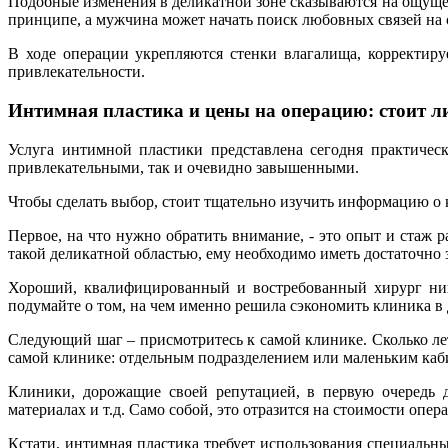
Подобные изменения в деликатной зоне сказываются на ощущен
принципе, а мужчина может начать поиск любовных связей на ст
В ходе операции укрепляются стенки влагалища, корректиру
привлекательности.
Интимная пластика и цены на операцию: стоит л
Услуга интимной пластики представлена сегодня практичес
привлекательными, так и очевидно завышенными.
Чтобы сделать выбор, стоит тщательно изучить информацию о 
Первое, на что нужно обратить внимание, - это опыт и стаж 
такой деликатной областью, ему необходимо иметь достаточно 
Хороший, квалифицированный и востребованный хирург никог
подумайте о том, на чем именно решила сэкономить клиника в 
Следующий шаг – присмотритесь к самой клинике. Сколько лет
самой клинике: отдельным подразделением или маленьким каб
Клиники, дорожащие своей репутацией, в первую очередь ду
материалах и т.д. Само собой, это отразится на стоимости опер
Кстати, интимная пластика требует использования специальн