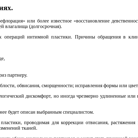
иях.
рефлорация» или более известное «восстановление девственнос
ей влагалища (долгосрочная).
ых операций интимной пластики. Причины обращения в клин
це,
риз партнеру.
яблости, обвисания, сморщенности; исправления формы или цве
илогический дискомфорт, но иногда чрезмерно удлиненные или
нее будет описан выбранным специалистом.
пластики, проводимая для коррекции отвисания, растяжения 
изменений тканей.