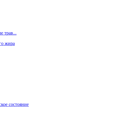
 трав...
го жира
ское состояние