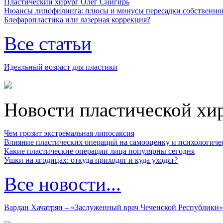
Пластический хирург Олег Снигирь
Нюансы липофилинга: плюсы и минусы пересадки собственно
Блефаропластика или лазерная коррекция?
Все статьи
Идеальный возраст для пластики
Новости пластической хи
Чем грозит экстремальная липосаксия
Влияние пластических операций на самооценку и психологиче
Какие пластические операции лица популярны сегодня
Ушки на ягодицах: откуда приходят и куда уходят?
Все новости...
Вардан Хачатрян – «Заслуженный врач Чеченской Республики»