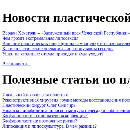
Новости пластическо
Вардан Хачатрян – «Заслуженный врач Чеченской Республики»
Чем грозит экстремальная липосаксия
Влияние пластических операций на самооценку и психологиче
Какие пластические операции лица популярны сегодня
Ушки на ягодицах: откуда приходят и куда уходят?
Все новости...
Полезные статьи по п
Идеальный возраст для пластики
Реконструктивная хирургия груди: методы восстановления пос
Пластический хирург Олег Снигирь
Нюансы липофилинга: плюсы и минусы пересадки собственно
Блефаропластика или лазерная коррекция?
Блефаропластика: возможные риски?
Липосакция и липоскульптура. В чем разница?