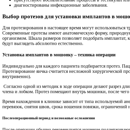
диагностированы инфекционные заболевания.
Выбор протезов для установки имплантов в мош
Для протезирования в настоящее время могут использоваться 
Современные протезы имеют анатомическую форму, природную к
организмом. Шкала размеров позволяет подобрать имплантат, 
будут выглядеть абсолютно естественно.
Установка имплантов в мошонку – техника операции
Индивидуально для каждого пациента подбирается протез. Паци
Протезирование яичка считается несложной хирургической проце
внутривенно).
Согласно одной из методик в ходе операции делают разрез дли
члена и лобком. Протез помещают внутрь мошонки, после чего
Время нахождения в клинике зависит от типа используемой ан
перевязок, снятия швов, срока ношения повязки, ограничений 
Послеоперационный период и возможные осложнения
После операции обычно рекомендуется ношение поддерживающе