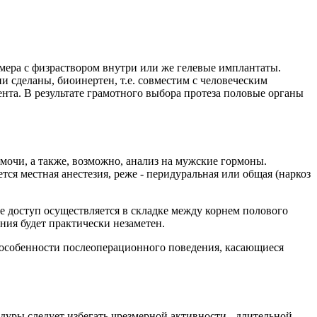
имера с физраствором внутри или же гелевые имплантаты.
 сделаны, биоинертен, т.е. совместим с человеческим
та. В результате грамотного выбора протеза половые органы
мочи, а также, возможно, анализ на мужские гормоны.
ся местная анестезия, реже ‑ перидуральная или общая (наркоз
е доступ осуществляется в складке между корнем полового
ния будет практически незаметен.
у особенности послеоперационного поведения, касающиеся
уры следует избегать чрезмерной активности ‑ длительной