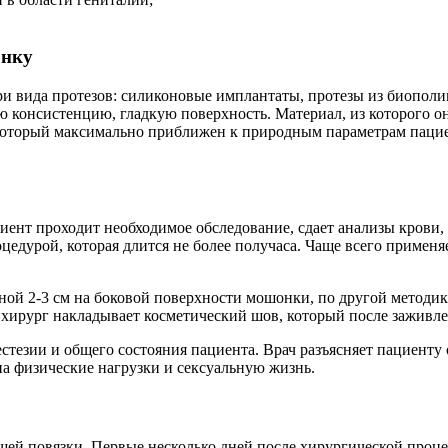
онку
три вида протезов: силиконовые имплантаты, протезы из биопол
онсистенцию, гладкую поверхность. Материал, из которого они
который максимально приближен к природным параметрам пациен
ент проходит необходимое обследование, сдает анализы крови, 
дурой, которая длится не более получаса. Чаще всего применяет
ной 2-3 см на боковой поверхности мошонки, по другой методик
 хирург накладывает косметический шов, который после заживле
естезии и общего состояния пациента. Врач разъясняет пациент
на физические нагрузки и сексуальную жизнь.
й повязки. Первые несколько дней после хирургической процед