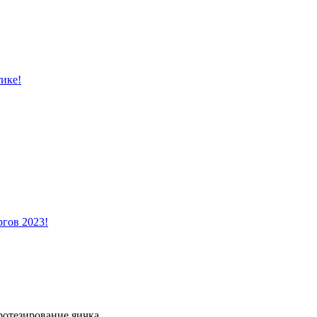
тике!
ргов 2023!
отезирование яичка