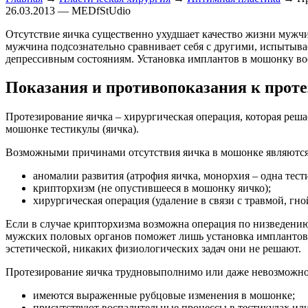
26.03.2013 — MEDfStUdio
Отсутствие яичка существенно ухудшает качество жизни мужч
мужчина подсознательно сравнивает себя с другими, испытыва
депрессивным состояниям. Установка имплантов в мошонку вос
Показания и противопоказания к прот
Протезирование яичка – хирургическая операция, которая реш
мошонке тестикулы (яичка).
Возможными причинами отсутствия яичка в мошонке являются
аномалии развития (атрофия яичка, монорхия – одна тести
крипторхизм (не опустившееся в мошонку яичко);
хирургическая операция (удаление в связи с травмой, гн
Если в случае крипторхизма возможна операция по низведению
мужских половых органов поможет лишь установка имплантов в
эстетической, никаких физиологических задач они не решают.
Протезирование яичка трудновыполнимо или даже невозможно
имеются выраженные рубцовые изменения в мошонке;
присутствуют воспалительные процессы в тестикулах или