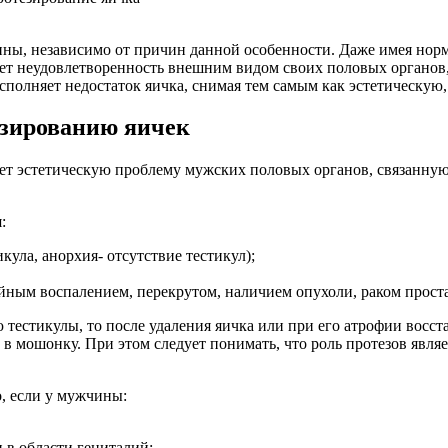
ины, независимо от причин данной особенности. Даже имея но
ет неудовлетворенность внешним видом своих половых органов, 
полняет недостаток яичка, снимая тем самым как эстетическую,
езированию яичек
ает эстетическую проблему мужских половых органов, связанную
:
кула, анорхия‑ отсутствие тестикул);
ойным воспалением, перекрутом, наличием опухоли, раком прост
 тестикулы, то после удаления яичка или при его атрофии восс
 мошонку. При этом следует понимать, что роль протезов явля
, если у мужчины:
 в области гениталий;