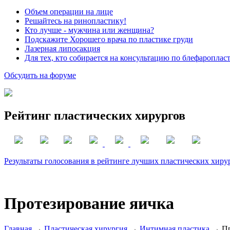
Объем операции на лице
Решайтесь на ринопластику!
Кто лучше - мужчина или женщина?
Подскажите Хорошего врача по пластике груди
Лазерная липосакция
Для тех, кто собирается на консультацию по блефароплас
Обсудить на форуме
Рейтинг пластических хирургов
Результаты голосования в рейтинге лучших пластических хиру
Протезирование яичка
Главная
→
Пластическая хирургия
→
Интимная пластика
→ Пр