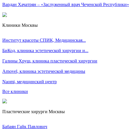
Вардан Хачатрян – «Заслуженный врач Чеченской Республики»
Клиники Москвы
Институт красоты СПИК, Медицинская...
БиКод, клиника эстетической хирургии и...
Галины Хрущ, клиника пластической хирургии
Arnovel, клиника эстетической медицины
Naomi, медицинский центр
Все клиники
Пластические хирурги Москвы
Бабаян Гайк Павлович