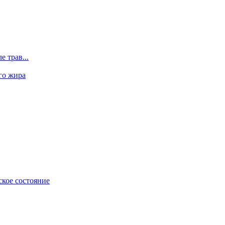
 трав...
го жира
ское состояние