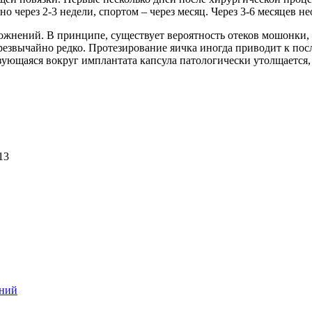
о через 2-3 недели, спортом – через месяц. Через 3-6 месяцев н
жнений. В принципе, существует вероятность отеков мошонки, 
чрезвычайно редко. Протезирование яичка иногда приводит к по
ющаяся вокруг имплантата капсула патологически утолщается, в
13
ений