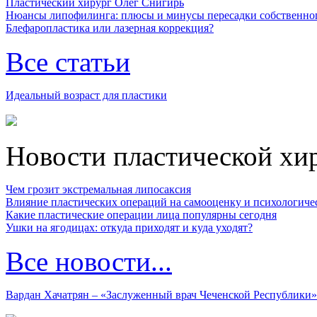
Пластический хирург Олег Снигирь
Нюансы липофилинга: плюсы и минусы пересадки собственно
Блефаропластика или лазерная коррекция?
Все статьи
Идеальный возраст для пластики
Новости пластической хи
Чем грозит экстремальная липосаксия
Влияние пластических операций на самооценку и психологиче
Какие пластические операции лица популярны сегодня
Ушки на ягодицах: откуда приходят и куда уходят?
Все новости...
Вардан Хачатрян – «Заслуженный врач Чеченской Республики»