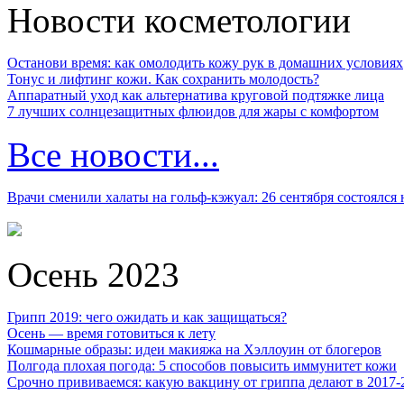
Новости косметологии
Останови время: как омолодить кожу рук в домашних условиях
Тонус и лифтинг кожи. Как сохранить молодость?
Аппаратный уход как альтернатива круговой подтяжке лица
7 лучших солнцезащитных флюидов для жары с комфортом
Все новости...
Врачи сменили халаты на гольф-кэжуал: 26 сентября состоялся
Осень 2023
Грипп 2019: чего ожидать и как защищаться?
Осень — время готовиться к лету
Кошмарные образы: идеи макияжа на Хэллоуин от блогеров
Полгода плохая погода: 5 способов повысить иммунитет кожи
Срочно прививаемся: какую вакцину от гриппа делают в 2017-