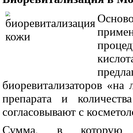
Осново
прим
проце
кисло
предл
биоревитализаторов «на
препарата и количест
согласовывают с косметол
Сумма, в которую 