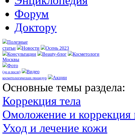
Энциклопедия
Форум
Доктору
Полезные
статьи
Новости
Осень 2023
Консультации
Beauty-блог
Косметологи
Москвы
Фото
Видео
(до и после)
Акции
косметологических процедур
Оcновные темы раздела:
Коррекция тела
Омоложение и коррекция
Уход и лечение кожи