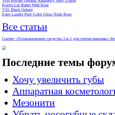
Yves Rocher Organic Raspberry Silky Lotion
Korres Lip Butter Wild Rose
YSL Black Opium
Estee Lauder Pure Color Gloss Nude Rose
Все статьи
Garnier «Успокаивающее средство 2-в-1 для снятия макияжа «
Последние темы фору
Хочу увеличить губы
Аппаратная косметолог
Мезонити
Убрать носогубные скл