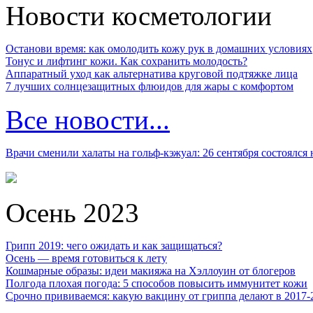
Новости косметологии
Останови время: как омолодить кожу рук в домашних условиях
Тонус и лифтинг кожи. Как сохранить молодость?
Аппаратный уход как альтернатива круговой подтяжке лица
7 лучших солнцезащитных флюидов для жары с комфортом
Все новости...
Врачи сменили халаты на гольф-кэжуал: 26 сентября состоялся
Осень 2023
Грипп 2019: чего ожидать и как защищаться?
Осень — время готовиться к лету
Кошмарные образы: идеи макияжа на Хэллоуин от блогеров
Полгода плохая погода: 5 способов повысить иммунитет кожи
Срочно прививаемся: какую вакцину от гриппа делают в 2017-