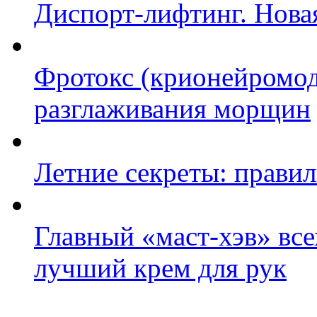
Диспорт-лифтинг. Нова
Фротокс (крионейромод
разглаживания морщин
Летние секреты: правил
Главный «маст-хэв» вс
лучший крем для рук