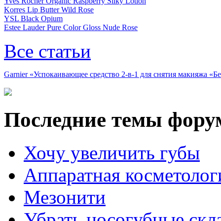
Yves Rocher Organic Raspberry Silky Lotion
Korres Lip Butter Wild Rose
YSL Black Opium
Estee Lauder Pure Color Gloss Nude Rose
Все статьи
Garnier «Успокаивающее средство 2-в-1 для снятия макияжа «
Последние темы фору
Хочу увеличить губы
Аппаратная косметолог
Мезонити
Убрать носогубные скл