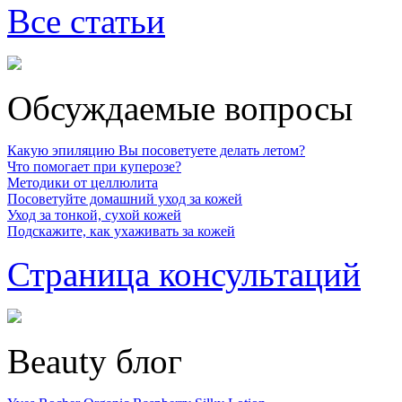
Все статьи
Обсуждаемые вопросы
Какую эпиляцию Вы посоветуете делать летом?
Что помогает при куперозе?
Методики от целлюлита
Посоветуйте домашний уход за кожей
Уход за тонкой, сухой кожей
Подскажите, как ухаживать за кожей
Страница консультаций
Beauty блог