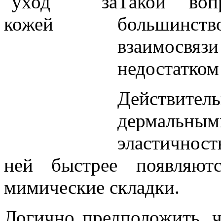
Такой воп
большинст
взаимосвязи
недостатком 
Действитель
дермальным
эластичность
ней быстрее появляют
мимические складки.
Логично предположить, ч