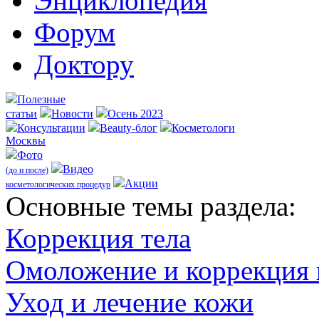
Энциклопедия
Форум
Доктору
Полезные
статьи
Новости
Осень 2023
Консультации
Beauty-блог
Косметологи
Москвы
Фото
Видео
(до и после)
Акции
косметологических процедур
Оcновные темы раздела:
Коррекция тела
Омоложение и коррекция
Уход и лечение кожи