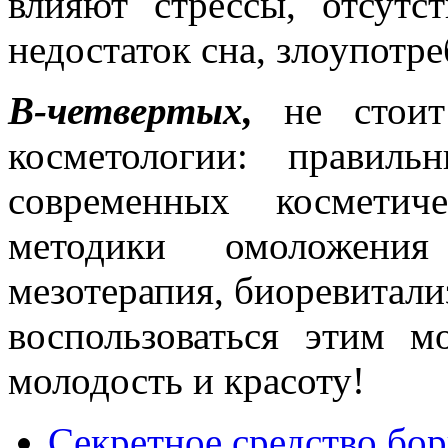
влияют стрессы, отсутс
недостаток сна, злоупотр
В-четвертых,
не стоит 
косметологии: правил
современных косметич
методики омоложени
мезотерапия, биоревитали
воспользоваться этим 
молодость и красоту!
Секретное средство бо