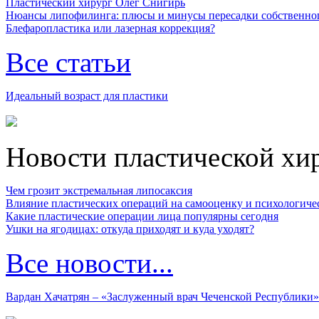
Пластический хирург Олег Снигирь
Нюансы липофилинга: плюсы и минусы пересадки собственно
Блефаропластика или лазерная коррекция?
Все статьи
Идеальный возраст для пластики
Новости пластической хи
Чем грозит экстремальная липосаксия
Влияние пластических операций на самооценку и психологиче
Какие пластические операции лица популярны сегодня
Ушки на ягодицах: откуда приходят и куда уходят?
Все новости...
Вардан Хачатрян – «Заслуженный врач Чеченской Республики»