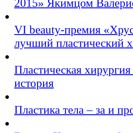
2015» Якимцом Валери
VI beauty-премия «Хру
лучший пластический х
Пластическая хирургия 
история
Пластика тела – за и пр