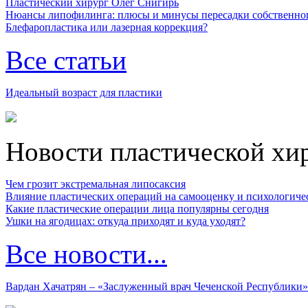
Пластический хирург Олег Снигирь
Нюансы липофилинга: плюсы и минусы пересадки собственно
Блефаропластика или лазерная коррекция?
Все статьи
Идеальный возраст для пластики
Новости пластической хи
Чем грозит экстремальная липосаксия
Влияние пластических операций на самооценку и психологиче
Какие пластические операции лица популярны сегодня
Ушки на ягодицах: откуда приходят и куда уходят?
Все новости...
Вардан Хачатрян – «Заслуженный врач Чеченской Республики»