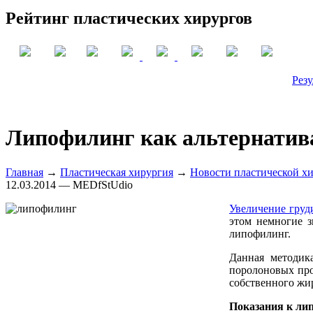
Рейтинг пластических хирургов
Резу
Липофилинг как альтернати
Главная
→
Пластическая хирургия
→
Новости пластической х
12.03.2014 — MEDfStUdio
Увеличение груд
этом немногие з
липофилинг.
Данная методика
поролоновых про
собственного жир
Показания к ли