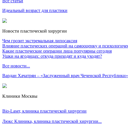
Все статьи
Идеальный возраст для пластики
Новости пластической хирургии
Чем грозит экстремальная липосаксия
Влияние пластических операций на самооценку и психологиче
Какие пластические операции лица популярны сегодня
Ушки на ягодицах: откуда приходят и куда уходят?
Все новости...
Вардан Хачатрян – «Заслуженный врач Чеченской Республики»
Клиники Москвы
Bio-Laser, клиника пластической хирургии
Люкс Клиника, клиника пластической хирургии...