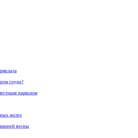
рмелада
ером груди?
местным наркозом
ных желез
 ранней весны