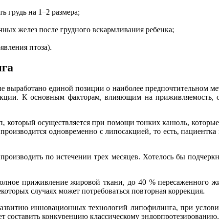
ь грудь на 1–2 размера;
ных желез после грудного вскармливания ребенка;
явления птоза).
нга
не выработано единой позиции о наиболее предпочтительном м
еакции. К основным факторам, влияющим на приживляемость, от
 который осуществляется при помощи тонких канюль, которые не
производится одновременно с липосакцией, то есть, пациентка н
производить по истечении трех месяцев. Хотелось бы подчерк
олное приживление жировой ткани, до 40 % пересаженного жир
екоторых случаях может потребоваться повторная коррекция.
развитию инновационных технологий липофилинга, при условии,
ет составить конкуренцию классическому эндорпротезированию.