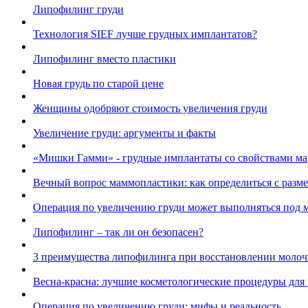
Липофилинг груди
Технология SIEF лучше грудных имплантатов?
Липофилинг вместо пластики
Новая грудь по старой цене
Женщины одобряют стоимость увеличения груди
Увеличение груди: аргументы и факты
«Мишки Гамми» - грудные имплантаты со свойствами ма
Вечный вопрос маммопластики: как определиться с разм
Операция по увеличению груди может выполняться под 
Липофилинг – так ли он безопасен?
3 преимущества липофилинга при восстановлении молоч
Весна-красна: лучшие косметологические процедуры для
Операция по увеличению груди: мифы и реальность