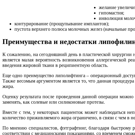
желание увеличит
гипомастия;
инволюция молоч
контурирование (прощупывание имплантов);
пустота верхнего полюса молочных желез (начальные про
Преимущества и недостатки липофили
К сожалению, на сегодняшний день в пластической хирургии 
является малая вероятность возникновения аллергической р
введения жировой ткани в реципиентную область.
Еще одно преимущество липолифтинга – операционный доступ,
Также весомым аргументом является то, что данная процедура 
жира.
Оценку результата после проведения данной операции можно 
заменять, как солевые или силиконовые протезы.
Вместе с тем, у некоторых пациенток может наблюдаться неп
количество приживляемого жира ограничено, в связи с чем в н
По мнению специалистов, фэтграфтинг, благодаря быстрому 
соответствии с медицинскими показаниями, со временем смож