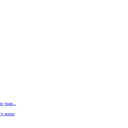
 трав...
го жира