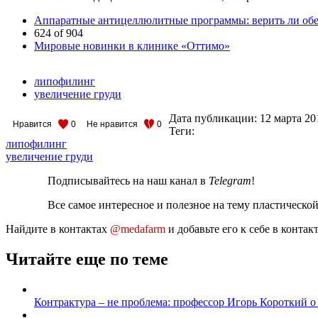
Аппаратные антицеллюлитные программы: верить ли об
624 of 904
Мировые новинки в клинике «Оттимо»
липофилинг
увеличение груди
Дата публикации:
12 марта 20
Нравится
0
Не нравится
0
Теги:
липофилинг
увеличение груди
Подписывайтесь на наш канал в
Telegram
!
Все самое интересное и полезное на тему пластическо
Найдите в контактах
@medafarm
и добавьте его к себе в конта
Читайте еще по теме
Контрактура – не проблема: профессор Игорь Короткий о