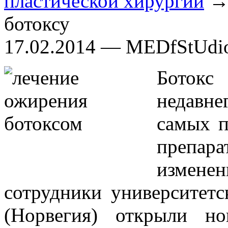
пластической хирургии
→ 
ботоксу
17.02.2014 — MEDfStUdi
Ботокс
недавне
самых п
препара
измене
сотрудники университет
(Норвегия) открыли н