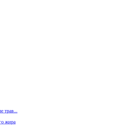
 трав...
го жира