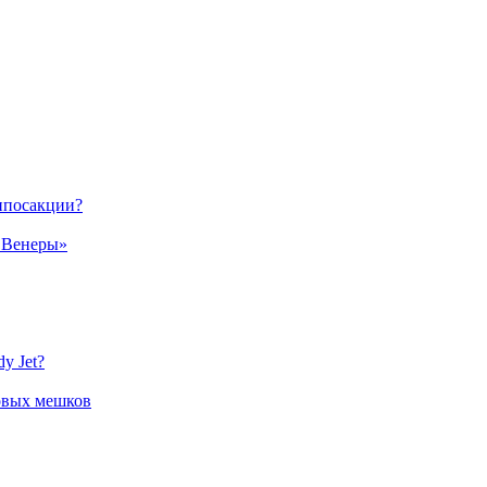
липосакции?
и Венеры»
y Jet?
овых мешков