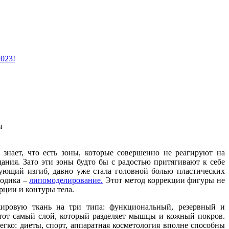
2023!
я
 знает, что есть зоны, которые совершенно не реагируют на
ания. Зато эти зоны будто бы с радостью притягивают к себе
нующий изгиб, давно уже стала головной болью пластических
тодика –
липомоделирование.
Этот метод коррекции фигуры не
рции и контуры тела.
жировую ткань на три типа: функциональный, резервный и
 тот самый слой, который разделяет мышцы и кожный покров.
гко: диеты, спорт, аппаратная косметология вполне способны