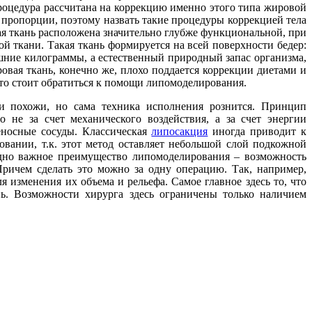
 процедура рассчитана на коррекцию именно этого типа жировой
о пропорции, поэтому назвать такие процедуры коррекцией тела
вая ткань расположена значительно глубже функциональной, при
ой ткани. Такая ткань формируется на всей поверхности бедер:
ишние килограммы, а естественный природный запас организма,
ровая ткань, конечно же, плохо поддается коррекции диетами и
то стоит обратиться к помощи липомоделирования.
и похожи, но сама техника исполнения рознится. Принцип
 не за счет механического воздействия, а за счет энергии
еносные сосуды. Классическая
липосакция
иногда приводит к
вании, т.к. этот метод оставляет небольшой слой подкожной
дно важное преимущество липомоделирования – возможность
Причем сделать это можно за одну операцию. Так, например,
я изменения их объема и рельефа. Самое главное здесь то, что
нь. Возможности хирурга здесь ограничены только наличием