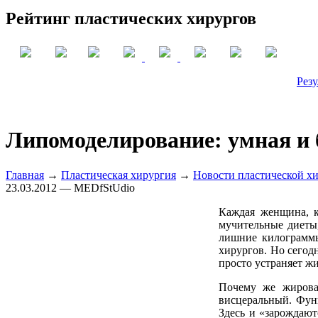
Рейтинг пластических хирургов
Резу
Липомоделирование: умная и 
Главная
→
Пластическая хирургия
→
Новости пластической х
23.03.2012 — MEDfStUdio
Каждая женщина, к
мучительные диеты,
лишние килограммы
хирургов. Но сегод
просто устраняет ж
Почему же жирова
висцеральный. Фун
Здесь и «зарождают