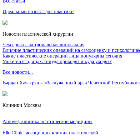
Все статьи
Идеальный возраст для пластики
Новости пластической хирургии
Чем грозит экстремальная липосаксия
Влияние пластических операций на самооценку и психологиче
Какие пластические операции лица популярны сегодня
Ушки на ягодицах: откуда приходят и куда уходят?
Все новости...
Вардан Хачатрян – «Заслуженный врач Чеченской Республики»
Клиники Москвы
Arnovel, клиника эстетической медицины
Elle Clinic, ассоциация клиник пластической...