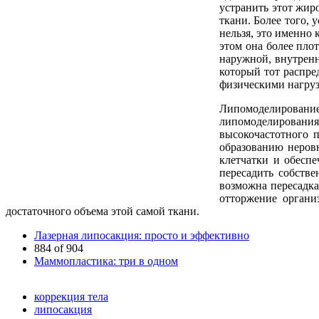
устранить этот жир
ткани. Более того, 
нельзя, это именно 
этом она более пло
наружной, внутренн
который тот распре
физическими нагруз
Липомоделирование
липомоделирования
высокочастотного 
образованию неров
клетчатки и обесп
пересадить собстве
возможна пересадка
отторжение органи
достаточного объема этой самой ткани.
Лазерная липосакция: просто и эффективно
884 of 904
Маммопластика: три в одном
коррекция тела
липосакция