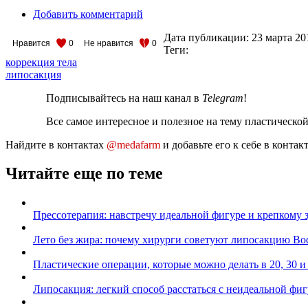
Добавить комментарий
Дата публикации:
23 марта 20
Нравится
0
Не нравится
0
Теги:
коррекция тела
липосакция
Подписывайтесь на наш канал в
Telegram
!
Все самое интересное и полезное на тему пластическо
Найдите в контактах
@medafarm
и добавьте его к себе в конта
Читайте еще по теме
Прессотерапия: навстречу идеальной фигуре и крепкому 
Лето без жира: почему хирурги советуют липосакцию Bod
Пластические операции, которые можно делать в 20, 30 и 
Липосакция: легкий способ расстаться с неидеальной фи