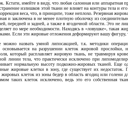
ок. Кстати, имейте в виду, что любая салонная или аппаратная
устранение излишков этой ткани не влияет на контуры тела и ег
коррекция веса, что, в принципе, тоже неплохо. Резервная жиро
тная и заключена в не менее плотную оболочку из соединительн
ей, передней и задней, а также в ягодичной области. Это не л
деляет по мере необходимости. Находясь в «ловушке», такая жи
ками. Если эти жировые отложения деформируют вашу фигуру, 
 можно назвать умной липосакцией, т.к. методики операци
 основывается на разрушении клеток жировой прослойки, но
поля, который расплавляет жировую ткань, не травмируя кров
ной линии тела, что практически исключено при липомоделиро
ечивает нормальную высоту подкожно-жировых тканей. Еще о
нные жировые клетки в зону, где существует их недостаток. 
 жировых клеток из зоны бедер в область ягодиц или голени дл
змом таких клеток исключено, ведь это его собственная тка