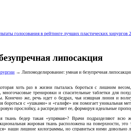
льтаты голосования в рейтинге лучших пластических хирургов 
безупречная липосакция
ирургии
→ Липомоделирование: умная и безупречная липосакци
оторая хоть раз в жизни пыталась бороться с лишним весом,
 многочасовые тренировки и спасительные таблетки для похуд
. Конечно же, речь идет о бедрах, чья изящная линия и вол
ня бороться с «ушками» и «галифе» им помогает уникальная ме
ировую прослойку, а распределяет ее, формируя идеальные пропо
я ткань бедер такая «упрямая»? Врачи подразделяют всю 
кциональная жировая ткань расположена на поверхности, это
ся» наши лишние килограммы, но справиться ними довольно ле