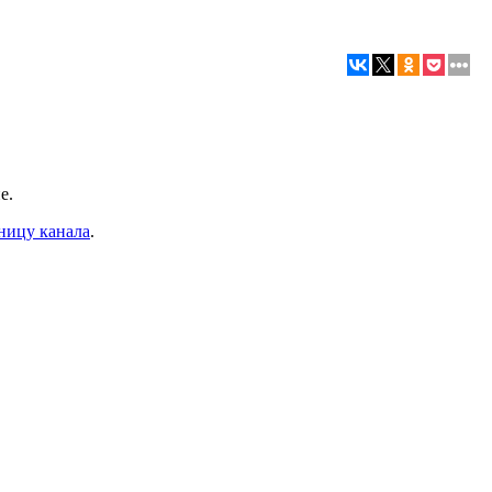
е.
ницу канала
.