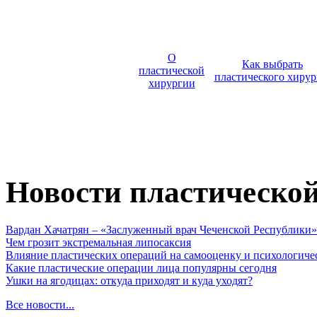
О
Как выбрать
пластической
пластического хирур
хирургии
Новости пластическо
Вардан Хачатрян – «Заслуженный врач Чеченской Республики»
Чем грозит экстремальная липосаксия
Влияние пластических операций на самооценку и психологиче
Какие пластические операции лица популярны сегодня
Ушки на ягодицах: откуда приходят и куда уходят?
Все новости...