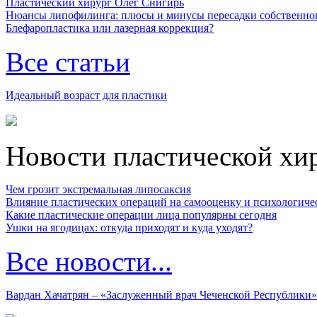
Пластический хирург Олег Снигирь
Нюансы липофилинга: плюсы и минусы пересадки собственно
Блефаропластика или лазерная коррекция?
Все статьи
Идеальный возраст для пластики
Новости пластической хи
Чем грозит экстремальная липосаксия
Влияние пластических операций на самооценку и психологиче
Какие пластические операции лица популярны сегодня
Ушки на ягодицах: откуда приходят и куда уходят?
Все новости...
Вардан Хачатрян – «Заслуженный врач Чеченской Республики»