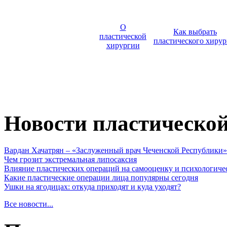
О
Как выбрать
пластической
пластического хирур
хирургии
Новости пластическо
Вардан Хачатрян – «Заслуженный врач Чеченской Республики»
Чем грозит экстремальная липосаксия
Влияние пластических операций на самооценку и психологиче
Какие пластические операции лица популярны сегодня
Ушки на ягодицах: откуда приходят и куда уходят?
Все новости...