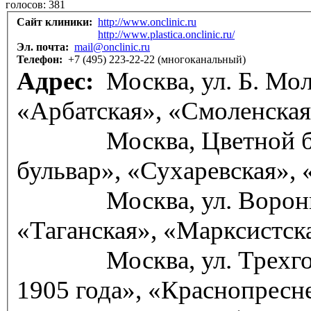
голосов:
381
Сайт клиники:
http://www.onclinic.ru
http://www.plastica.onclinic.ru/
Эл. почта:
mail@onclinic.ru
Телефон:
+7 (495) 223-22-22 (многоканальный)
Адрес:
Москва, ул. Б. Молчановка, д. 32, стр. 1,
«Арбатская», «Смоленска
Москва, Цветной б-р, д. 30, корп. 2, «Цветной
бульвар», «Сухаревская»,
Москва, ул. Воронцовская, д. 8, стр. 6,
«Таганская», «Марксистск
Москва, ул. Трехгорный Вал, д. 12, стр. 2, «Улица
1905 года», «Краснопресн