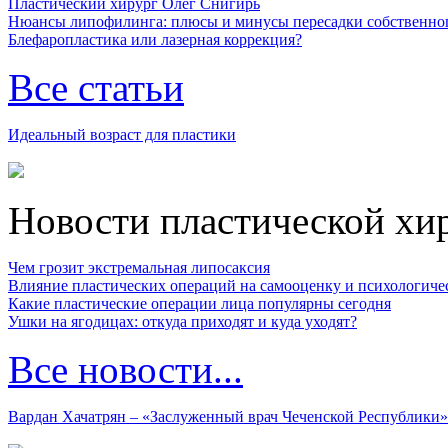
Пластический хирург Олег Снигирь
Нюансы липофилинга: плюсы и минусы пересадки собственно
Блефаропластика или лазерная коррекция?
Все статьи
Идеальный возраст для пластики
Новости пластической хи
Чем грозит экстремальная липосаксия
Влияние пластических операций на самооценку и психологиче
Какие пластические операции лица популярны сегодня
Ушки на ягодицах: откуда приходят и куда уходят?
Все новости...
Вардан Хачатрян – «Заслуженный врач Чеченской Республики»