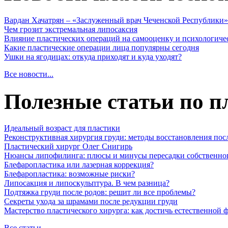
Вардан Хачатрян – «Заслуженный врач Чеченской Республики»
Чем грозит экстремальная липосаксия
Влияние пластических операций на самооценку и психологиче
Какие пластические операции лица популярны сегодня
Ушки на ягодицах: откуда приходят и куда уходят?
Все новости...
Полезные статьи по п
Идеальный возраст для пластики
Реконструктивная хирургия груди: методы восстановления пос
Пластический хирург Олег Снигирь
Нюансы липофилинга: плюсы и минусы пересадки собственно
Блефаропластика или лазерная коррекция?
Блефаропластика: возможные риски?
Липосакция и липоскульптура. В чем разница?
Подтяжка груди после родов: решит ли все проблемы?
Секреты ухода за шрамами после редукции груди
Мастерство пластического хирурга: как достичь естественной
Все статьи...