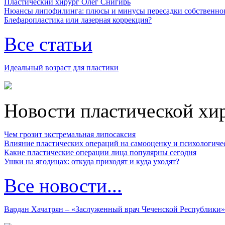
Пластический хирург Олег Снигирь
Нюансы липофилинга: плюсы и минусы пересадки собственно
Блефаропластика или лазерная коррекция?
Все статьи
Идеальный возраст для пластики
Новости пластической хи
Чем грозит экстремальная липосаксия
Влияние пластических операций на самооценку и психологиче
Какие пластические операции лица популярны сегодня
Ушки на ягодицах: откуда приходят и куда уходят?
Все новости...
Вардан Хачатрян – «Заслуженный врач Чеченской Республики»