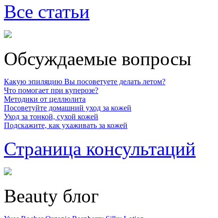
Все статьи
Обсуждаемые вопросы
Какую эпиляцию Вы посоветуете делать летом?
Что помогает при куперозе?
Методики от целлюлита
Посоветуйте домашний уход за кожей
Уход за тонкой, сухой кожей
Подскажите, как ухаживать за кожей
Страница консультаций
Beauty блог