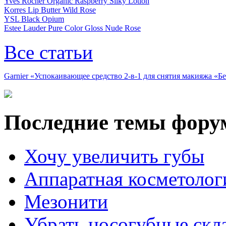
Yves Rocher Organic Raspberry Silky Lotion
Korres Lip Butter Wild Rose
YSL Black Opium
Estee Lauder Pure Color Gloss Nude Rose
Все статьи
Garnier «Успокаивающее средство 2-в-1 для снятия макияжа «
Последние темы фору
Хочу увеличить губы
Аппаратная косметолог
Мезонити
Убрать носогубные скл