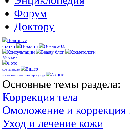
Энциклопедия
Форум
Доктору
Полезные
статьи
Новости
Осень 2023
Консультации
Beauty-блог
Косметологи
Москвы
Фото
Видео
(до и после)
Акции
косметологических процедур
Оcновные темы раздела:
Коррекция тела
Омоложение и коррекция
Уход и лечение кожи