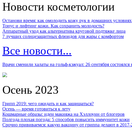
Новости косметологии
Останови время: как омолодить кожу рук в домашних условиях
Тонус и лифтинг кожи. Как сохранить молодость?
Аппаратный уход как альтернатива круговой подтяжке лица
7 лучших солнцезащитных флюидов для жары с комфортом
Все новости...
Врачи сменили халаты на гольф-кэжуал: 26 сентября состоялся
Осень 2023
Грипп 2019: чего ожидать и как защищаться?
Осень — время готовиться к лету
Кошмарные образы: идеи макияжа на Хэллоуин от блогеров
Полгода плохая погода: 5 способов повысить иммунитет кожи
Срочно прививаемся: какую вакцину от гриппа делают в 2017-