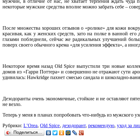
мужчин, в отличие от нас, не хватает терпения ждать чуда 
некоторые мужские средства вполне можно забрать себе – сов
После множества хороших отзывов о «ролике» для кожи вокруг 
красивая, как у женских средств, зато на полке в ванной его
глазами побледнели, сейчас же радикальных улучшений больш
поверх своего обычного крема «для усиления эффекта», а иног
Некоторое время назад Old Spice выпустили три новые колле
домов из «Гарри Поттера» и совершенно не отражают сути аром
удивилась: Hawkridge пахнет смесью сандала и шоколадно-вани
Дезодоранты очень экономичные, стойкие и не оставляют пяте
не везло.
Теперь у меня в планах попробовать что-нибудь из мужского ух
Рубрики:
L’Orea
,
Old Spice
,
дезодорант
,
рекомендую
,
уход за ли
Поделиться…