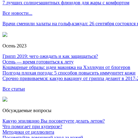
7 лучших солнцезащитных флюидов для жары с комфортом
Все новости...
Врачи сменили халаты на гольф-кэжуал: 26 сентября состоялся
Осень 2023
Грипп 2019: чего ожидать и как защищаться?
Осень — время готовиться к лету
Кошмарные образы: идеи макияжа на Хэллоуин от блогеров
Полгода плохая погода: 5 способов повысить иммунитет кожи
Срочно прививаемся: какую вакцину от гриппа делают в 2017-
Все статьи
Обсуждаемые вопросы
Какую эпиляцию Вы посоветуете делать летом?
Что помогает при куперозе?
Методики от целлюлита
Посоветуйте домашний уход за кожей