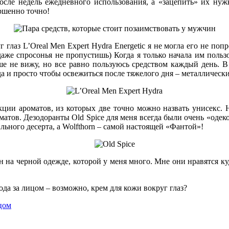
после недель ежедневного использования, а «зацепить» их нужн
ершенно точно!
глаз L’Oreal Men Expert Hydra Energetic я не могла его не поп
 даже спросонья не пропустишь) Когда я только начала им пользо
е не вижу, но все равно пользуюсь средством каждый день. В 
да и просто чтобы освежиться после тяжелого дня – металлическ
кции ароматов, из которых две точно можно назвать унисекс.
атов. Дезодоранты Old Spice для меня всегда были очень «одеко
льного десерта, а Wolfthorn – самой настоящей «Фантой»!
н на черной одежде, которой у меня много. Мне они нравятся 
ода за лицом – возможно, крем для кожи вокруг глаз?
цом