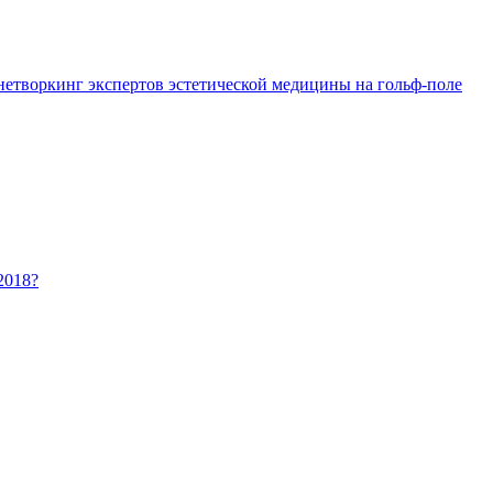
 нетворкинг экспертов эстетической медицины на гольф-поле
2018?