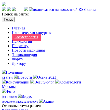
Поиск на сайте:
Главная
Пластическая хирургия
Косметология
Психология
Пациенту
Новости медицины
Энциклопедия
Форум
Доктору
Полезные
статьи
Новости
Осень 2023
Консультации
Beauty-блог
Косметологи
Москвы
Фото
Видео
(до и после)
Акции
косметологических процедур
Оcновные темы раздела: