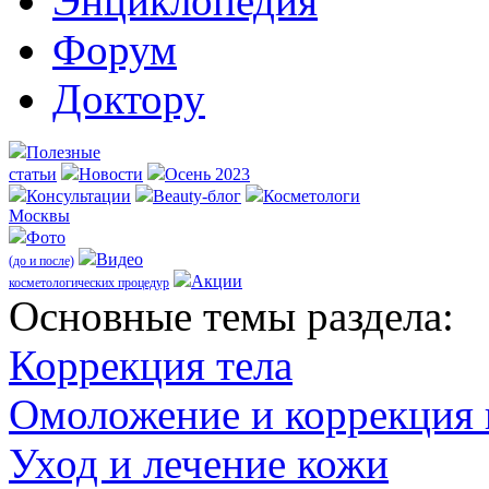
Энциклопедия
Форум
Доктору
Полезные
статьи
Новости
Осень 2023
Консультации
Beauty-блог
Косметологи
Москвы
Фото
Видео
(до и после)
Акции
косметологических процедур
Оcновные темы раздела:
Коррекция тела
Омоложение и коррекция
Уход и лечение кожи