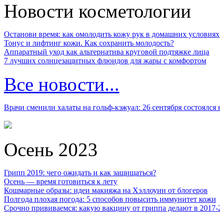
Новости косметологии
Останови время: как омолодить кожу рук в домашних условиях
Тонус и лифтинг кожи. Как сохранить молодость?
Аппаратный уход как альтернатива круговой подтяжке лица
7 лучших солнцезащитных флюидов для жары с комфортом
Все новости...
Врачи сменили халаты на гольф-кэжуал: 26 сентября состоялся
Осень 2023
Грипп 2019: чего ожидать и как защищаться?
Осень — время готовиться к лету
Кошмарные образы: идеи макияжа на Хэллоуин от блогеров
Полгода плохая погода: 5 способов повысить иммунитет кожи
Срочно прививаемся: какую вакцину от гриппа делают в 2017-