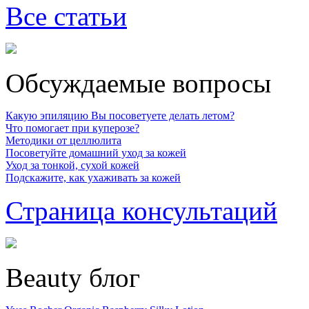
Все статьи
Обсуждаемые вопросы
Какую эпиляцию Вы посоветуете делать летом?
Что помогает при куперозе?
Методики от целлюлита
Посоветуйте домашний уход за кожей
Уход за тонкой, сухой кожей
Подскажите, как ухаживать за кожей
Страница консультаций
Beauty блог