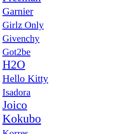
Garnier
Girlz Only
Givenchy
Got2be
H2O
Hello Kitty
Isadora
Joico
Kokubo
Korres