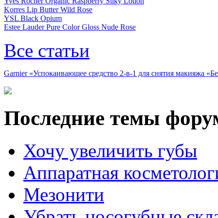
Yves Rocher Organic Raspberry Silky Lotion
Korres Lip Butter Wild Rose
YSL Black Opium
Estee Lauder Pure Color Gloss Nude Rose
Все статьи
Garnier «Успокаивающее средство 2-в-1 для снятия макияжа «
Последние темы фору
Хочу увеличить губы
Аппаратная косметолог
Мезонити
Убрать носогубные скл