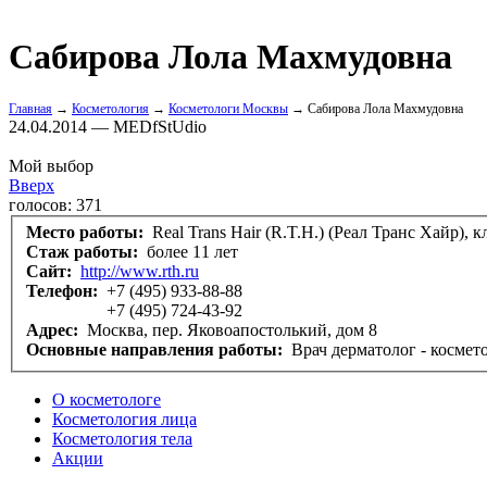
Сабирова Лола Махмудовна
Главная
→
Косметология
→
Косметологи Москвы
→ Сабирова Лола Махмудовна
24.04.2014 — MEDfStUdio
Мой выбор
Вверх
голосов:
371
Место работы:
Real Trans Hair (R.T.H.) (Реал Транс Хайр), 
Стаж работы:
более 11 лет
Сайт:
http://www.rth.ru
Телефон:
+7 (495) 933-88-88
+7 (495) 724-43-92
Адрес:
Москва, пер. Яковоапостолький, дом 8
Основные направления работы:
Врач дерматолог - космет
О косметологе
Косметология лица
Косметология тела
Акции