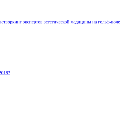
 нетворкинг экспертов эстетической медицины на гольф-поле
2018?