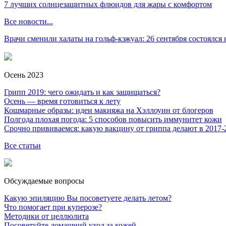
7 лучших солнцезащитных флюидов для жары с комфортом
Все новости...
Врачи сменили халаты на гольф-кэжуал: 26 сентября состоялся
Осень 2023
Грипп 2019: чего ожидать и как защищаться?
Осень — время готовиться к лету
Кошмарные образы: идеи макияжа на Хэллоуин от блогеров
Полгода плохая погода: 5 способов повысить иммунитет кожи
Срочно прививаемся: какую вакцину от гриппа делают в 2017-
Все статьи
Обсуждаемые вопросы
Какую эпиляцию Вы посоветуете делать летом?
Что помогает при куперозе?
Методики от целлюлита
Посоветуйте домашний уход за кожей