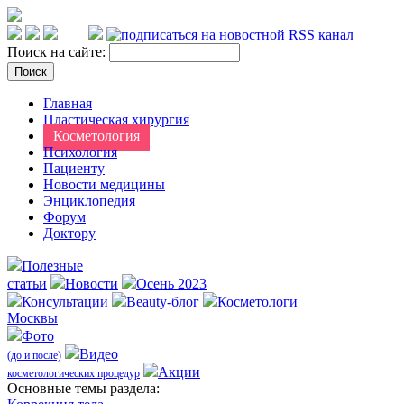
Поиск на сайте:
Главная
Пластическая хирургия
Косметология
Психология
Пациенту
Новости медицины
Энциклопедия
Форум
Доктору
Полезные
статьи
Новости
Осень 2023
Консультации
Beauty-блог
Косметологи
Москвы
Фото
Видео
(до и после)
Акции
косметологических процедур
Оcновные темы раздела: