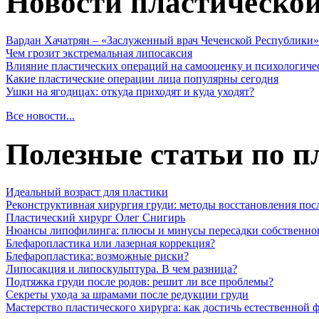
Новости пластическо
Вардан Хачатрян – «Заслуженный врач Чеченской Республики»
Чем грозит экстремальная липосаксия
Влияние пластических операций на самооценку и психологиче
Какие пластические операции лица популярны сегодня
Ушки на ягодицах: откуда приходят и куда уходят?
Все новости...
Полезные статьи по п
Идеальный возраст для пластики
Реконструктивная хирургия груди: методы восстановления пос
Пластический хирург Олег Снигирь
Нюансы липофилинга: плюсы и минусы пересадки собственно
Блефаропластика или лазерная коррекция?
Блефаропластика: возможные риски?
Липосакция и липоскульптура. В чем разница?
Подтяжка груди после родов: решит ли все проблемы?
Секреты ухода за шрамами после редукции груди
Мастерство пластического хирурга: как достичь естественной