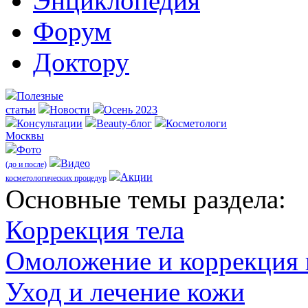
Энциклопедия
Форум
Доктору
Полезные
статьи
Новости
Осень 2023
Консультации
Beauty-блог
Косметологи
Москвы
Фото
Видео
(до и после)
Акции
косметологических процедур
Оcновные темы раздела:
Коррекция тела
Омоложение и коррекция
Уход и лечение кожи