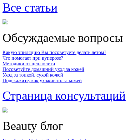
Все статьи
Обсуждаемые вопросы
Какую эпиляцию Вы посоветуете делать летом?
Что помогает при куперозе?
Методики от целлюлита
Посоветуйте домашний уход за кожей
Уход за тонкой, сухой кожей
Подскажите, как ухаживать за кожей
Страница консультаций
Beauty блог