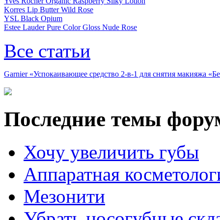
Yves Rocher Organic Raspberry Silky Lotion
Korres Lip Butter Wild Rose
YSL Black Opium
Estee Lauder Pure Color Gloss Nude Rose
Все статьи
Garnier «Успокаивающее средство 2-в-1 для снятия макияжа «
Последние темы фору
Хочу увеличить губы
Аппаратная косметолог
Мезонити
Убрать носогубные скл