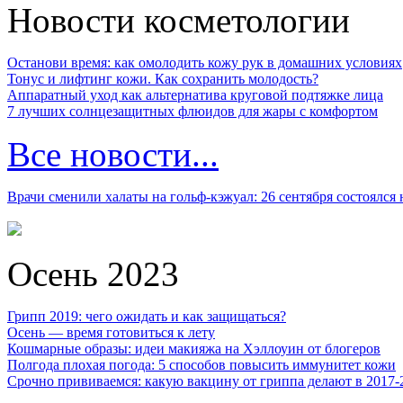
Новости косметологии
Останови время: как омолодить кожу рук в домашних условиях
Тонус и лифтинг кожи. Как сохранить молодость?
Аппаратный уход как альтернатива круговой подтяжке лица
7 лучших солнцезащитных флюидов для жары с комфортом
Все новости...
Врачи сменили халаты на гольф-кэжуал: 26 сентября состоялся
Осень 2023
Грипп 2019: чего ожидать и как защищаться?
Осень — время готовиться к лету
Кошмарные образы: идеи макияжа на Хэллоуин от блогеров
Полгода плохая погода: 5 способов повысить иммунитет кожи
Срочно прививаемся: какую вакцину от гриппа делают в 2017-