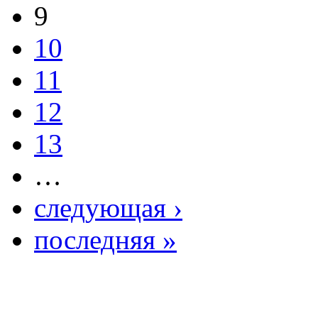
9
10
11
12
13
…
следующая ›
последняя »