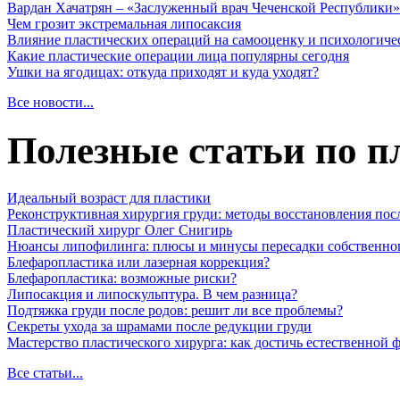
Вардан Хачатрян – «Заслуженный врач Чеченской Республики»
Чем грозит экстремальная липосаксия
Влияние пластических операций на самооценку и психологиче
Какие пластические операции лица популярны сегодня
Ушки на ягодицах: откуда приходят и куда уходят?
Все новости...
Полезные статьи по п
Идеальный возраст для пластики
Реконструктивная хирургия груди: методы восстановления пос
Пластический хирург Олег Снигирь
Нюансы липофилинга: плюсы и минусы пересадки собственно
Блефаропластика или лазерная коррекция?
Блефаропластика: возможные риски?
Липосакция и липоскульптура. В чем разница?
Подтяжка груди после родов: решит ли все проблемы?
Секреты ухода за шрамами после редукции груди
Мастерство пластического хирурга: как достичь естественной
Все статьи...