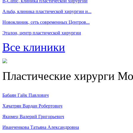
B-Clinic, клиника пластической хирургии
Альба, клиника пластической хирургии и...
Новоклиник, сеть современных Центров...
Эталон, центр пластической хирургии
Все клиники
Пластические хирурги М
Бабаян Гайк Павлович
Хачатрян Вардан Робертович
Якимец Валерий Григорьевич
Иванченкова Татьяна Александровна