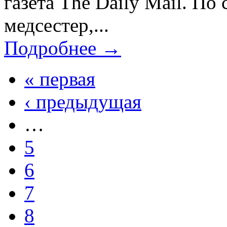
газета The Daily Mail. П
медсестер,...
Подробнее →
« первая
‹ предыдущая
…
5
6
7
8