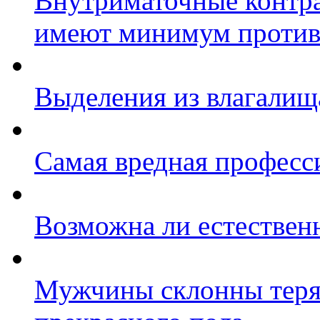
Внутриматочные контра
имеют минимум против
Выделения из влагалища
Самая вредная професс
Возможна ли естествен
Мужчины склонны терят