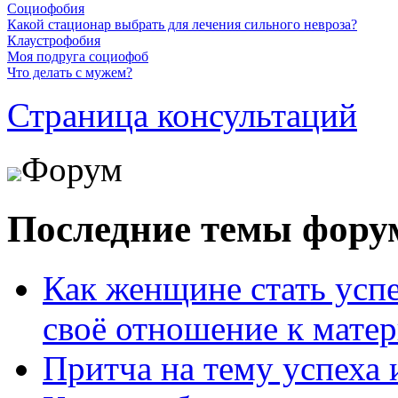
Социофобия
Какой стационар выбрать для лечения сильного невроза?
Клаустрофобия
Моя подруга социофоб
Что делать с мужем?
Страница консультаций
Форум
Последние темы фору
Как женщине стать усп
своё отношение к мате
Притча на тему успеха 