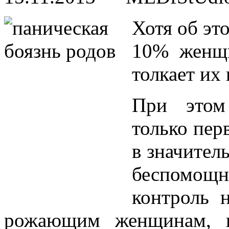
Хотя об эт
10% женщи
толкает их
При этом
только пе
в значител
беспомощ
контроль 
рожающим женщинам, к