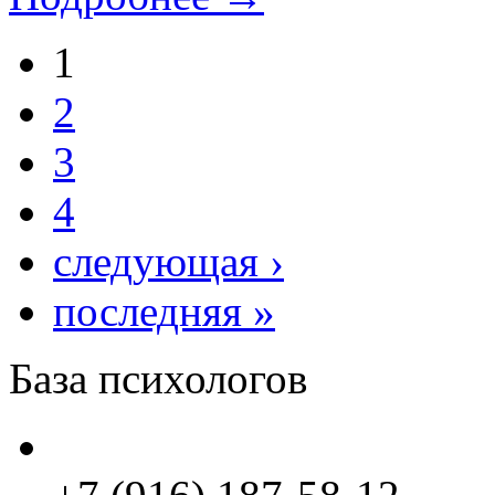
1
2
3
4
следующая ›
последняя »
База психологов