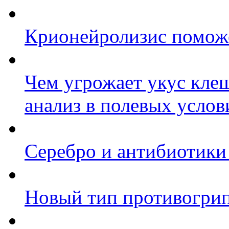
Крионейролизис поможе
Чем угрожает укус клещ
анализ в полевых услов
Серебро и антибиотики
Новый тип противогри