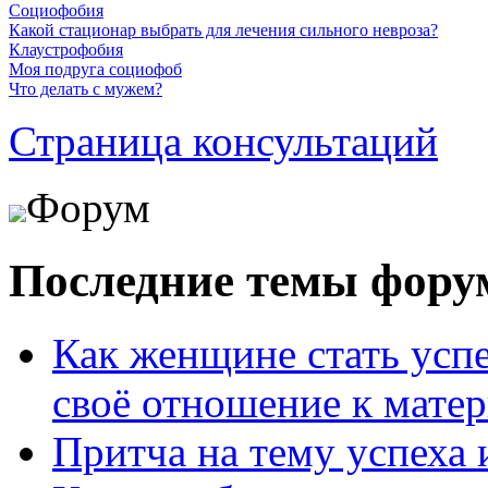
Социофобия
Какой стационар выбрать для лечения сильного невроза?
Клаустрофобия
Моя подруга социофоб
Что делать с мужем?
Страница консультаций
Форум
Последние темы фору
Как женщине стать усп
своё отношение к мате
Притча на тему успеха 