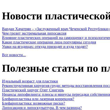
Новости пластическо
Вардан Хачатрян – «Заслуженный врач Чеченской Республики»
Чем грозит экстремальная липосаксия
Влияние пластических операций на самооценку и психологиче
Какие пластические операции лица популярны сегодня
Ушки на ягодицах: откуда приходят и куда уходят?
Все новости...
Полезные статьи по п
Идеальный возраст для пластики
Реконструктивная хирургия груди: методы восстановления пос
Пластический хирург Олег Снигирь
Нюансы липофилинга: плюсы и минусы пересадки собственно
Блефаропластика или лазерная коррекция?
Блефаропластика: возможные риски?
Липосакция и липоскульптура. В чем разница?