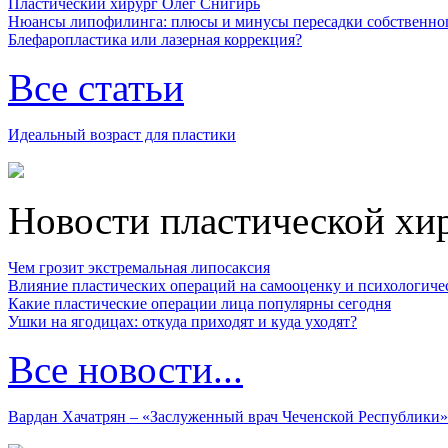
Пластический хирург Олег Снигирь
Нюансы липофилинга: плюсы и минусы пересадки собственно
Блефаропластика или лазерная коррекция?
Все статьи
Идеальный возраст для пластики
Новости пластической хи
Чем грозит экстремальная липосаксия
Влияние пластических операций на самооценку и психологиче
Какие пластические операции лица популярны сегодня
Ушки на ягодицах: откуда приходят и куда уходят?
Все новости...
Вардан Хачатрян – «Заслуженный врач Чеченской Республики»