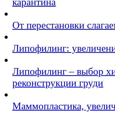
карантина
От перестановки слага
Липофилинг: увеличени
Липофилинг – выбор х
реконструкции груди
Маммопластика, увелич