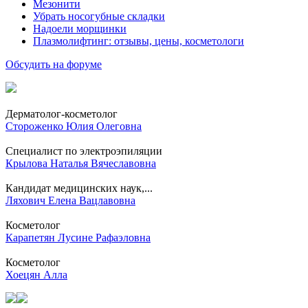
Мезонити
Убрать носогубные складки
Надоели морщинки
Плазмолифтинг: отзывы, цены, косметологи
Обсудить на форуме
Дерматолог-косметолог
Стороженко Юлия Олеговна
Специалист по электроэпиляции
Крылова Наталья Вячеславовна
Кандидат медицинских наук,...
Ляхович Елена Вацлавовна
Косметолог
Карапетян Лусине Рафаэловна
Косметолог
Хоецян Алла