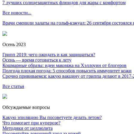
7 лучших солнцезащитных флюидов для жары с комфортом
Все новости...
Врачи сменили халаты на гольф-кэжуал: 26 сентября состоялся
Осень 2023
Грипп 2019: чего ожидать и как защищаться?
Осень — время готовиться к лету
Кошмарные образы: идеи макияжа на Хэллоуин от блогеров
Полгода плохая погода: 5 способов повысить иммунитет кожи
Срочно прививаемся: какую вакцину от гриппа делают в 2017-
Все статьи
Обсуждаемые вопросы
Какую эпиляцию Вы посоветуете делать летом?
Что помогает при куперозе?
Методики от целлюлита
Посоветуйте домашний уход за кожей