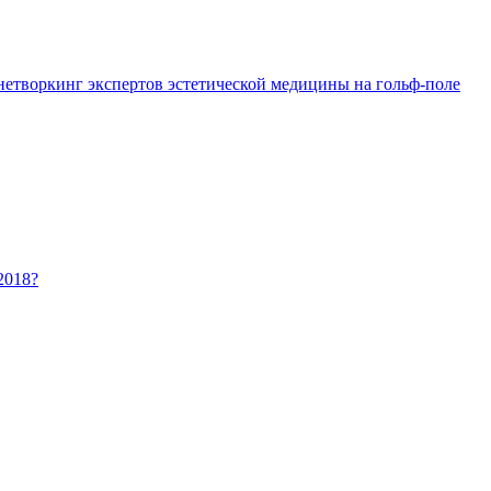
 нетворкинг экспертов эстетической медицины на гольф-поле
2018?