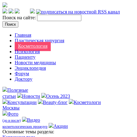
Поиск на сайте:
Главная
Пластическая хирургия
Косметология
Психология
Пациенту
Новости медицины
Энциклопедия
Форум
Доктору
Полезные
статьи
Новости
Осень 2023
Консультации
Beauty-блог
Косметологи
Москвы
Фото
Видео
(до и после)
Акции
косметологических процедур
Оcновные темы раздела: