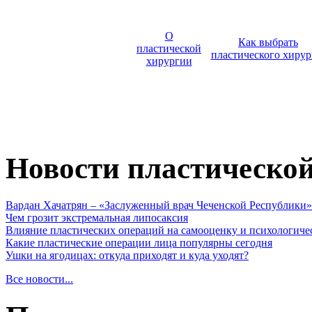
О
Как выбрать
пластической
пластического хирур
хирургии
Новости пластическо
Вардан Хачатрян – «Заслуженный врач Чеченской Республики»
Чем грозит экстремальная липосаксия
Влияние пластических операций на самооценку и психологиче
Какие пластические операции лица популярны сегодня
Ушки на ягодицах: откуда приходят и куда уходят?
Все новости...