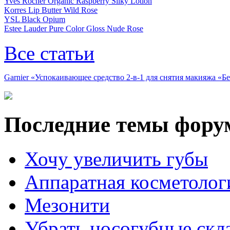
Yves Rocher Organic Raspberry Silky Lotion
Korres Lip Butter Wild Rose
YSL Black Opium
Estee Lauder Pure Color Gloss Nude Rose
Все статьи
Garnier «Успокаивающее средство 2-в-1 для снятия макияжа «
Последние темы фору
Хочу увеличить губы
Аппаратная косметолог
Мезонити
Убрать носогубные скл