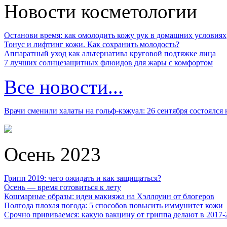
Новости косметологии
Останови время: как омолодить кожу рук в домашних условиях
Тонус и лифтинг кожи. Как сохранить молодость?
Аппаратный уход как альтернатива круговой подтяжке лица
7 лучших солнцезащитных флюидов для жары с комфортом
Все новости...
Врачи сменили халаты на гольф-кэжуал: 26 сентября состоялся
Осень 2023
Грипп 2019: чего ожидать и как защищаться?
Осень — время готовиться к лету
Кошмарные образы: идеи макияжа на Хэллоуин от блогеров
Полгода плохая погода: 5 способов повысить иммунитет кожи
Срочно прививаемся: какую вакцину от гриппа делают в 2017-