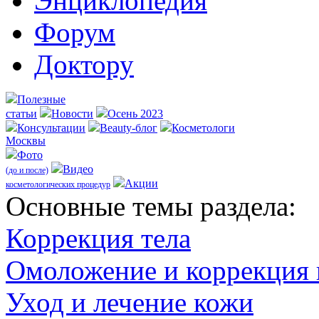
Энциклопедия
Форум
Доктору
Полезные
статьи
Новости
Осень 2023
Консультации
Beauty-блог
Косметологи
Москвы
Фото
Видео
(до и после)
Акции
косметологических процедур
Оcновные темы раздела:
Коррекция тела
Омоложение и коррекция
Уход и лечение кожи