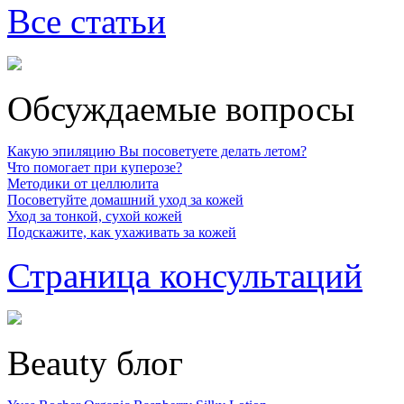
Все статьи
Обсуждаемые вопросы
Какую эпиляцию Вы посоветуете делать летом?
Что помогает при куперозе?
Методики от целлюлита
Посоветуйте домашний уход за кожей
Уход за тонкой, сухой кожей
Подскажите, как ухаживать за кожей
Страница консультаций
Beauty блог