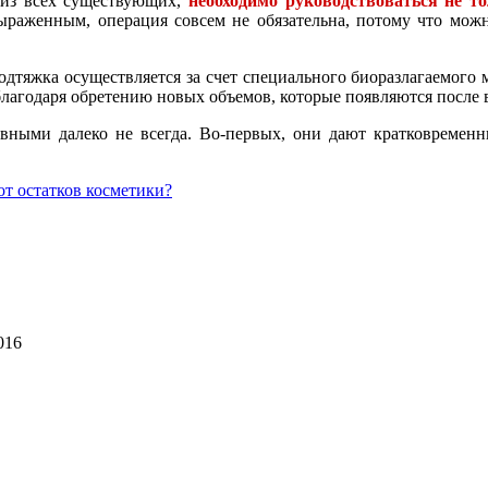
 из всех существующих,
необходимо руководствоваться не т
ыраженным, операция совсем не обязательна, потому что мож
одтяжка осуществляется за счет специального биоразлагаемого 
благодаря обретению новых объемов, которые появляются после 
вными далеко не всегда. Во-первых, они дают кратковременн
от остатков косметики?
016