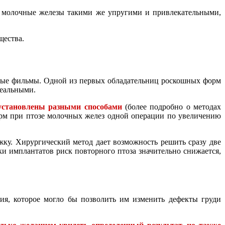
ь молочные железы такими же упругими и привлекательными,
щества.
тные фильмы. Одной из первых обладательниц роскошных форм
деальными.
установлены разными способами
(более подробно о методах
орм при птозе молочных желез одной операции по увеличению
ку. Хирургический метод дает возможность решить сразу две
ки имплантатов риск повторного птоза значительно снижается,
я, которое могло бы позволить им изменить дефекты груди