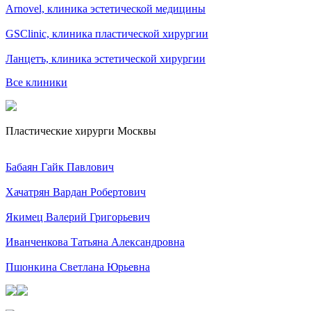
Arnovel, клиника эстетической медицины
GSClinic, клиника пластической хирургии
Ланцетъ, клиника эстетической хирургии
Все клиники
Пластические хирурги Москвы
Бабаян Гайк Павлович
Хачатрян Вардан Робертович
Якимец Валерий Григорьевич
Иванченкова Татьяна Александровна
Пшонкина Светлана Юрьевна