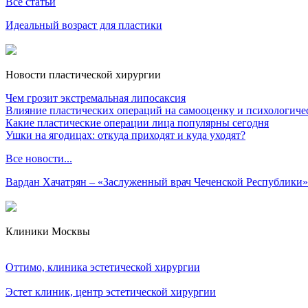
Все статьи
Идеальный возраст для пластики
Новости пластической хирургии
Чем грозит экстремальная липосаксия
Влияние пластических операций на самооценку и психологиче
Какие пластические операции лица популярны сегодня
Ушки на ягодицах: откуда приходят и куда уходят?
Все новости...
Вардан Хачатрян – «Заслуженный врач Чеченской Республики»
Клиники Москвы
Оттимо, клиника эстетической хирургии
Эстет клиник, центр эстетической хирургии