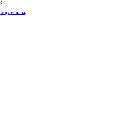
е.
ницу канала
.