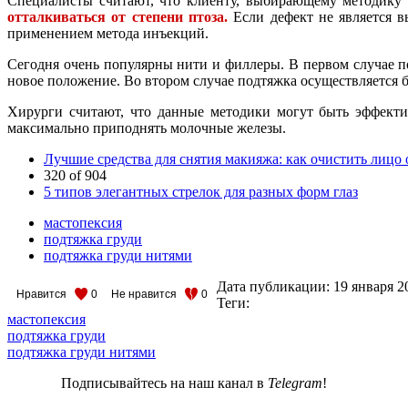
Специалисты считают, что клиенту, выбирающему методику
отталкиваться от степени птоза.
Если дефект не является в
применением метода инъекций.
Сегодня очень популярны нити и филлеры. В первом случае п
новое положение. Во втором случае подтяжка осуществляется 
Хирурги считают, что данные методики могут быть эффекти
максимально приподнять молочные железы.
Лучшие средства для снятия макияжа: как очистить лицо 
320 of 904
5 типов элегантных стрелок для разных форм глаз
мастопексия
подтяжка груди
подтяжка груди нитями
Дата публикации:
19 января 2
Нравится
0
Не нравится
0
Теги:
мастопексия
подтяжка груди
подтяжка груди нитями
Подписывайтесь на наш канал в
Telegram
!