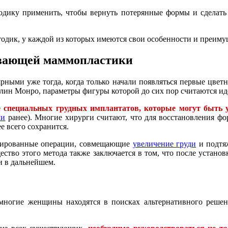
тодику применить, чтобы вернуть потерянные формы и сделат
одик, у каждой из которых имеются свои особенности и преиму
ивающей маммопластики
рными уже тогда, когда только начали появляться первые цве
лин Монро, параметры фигуры которой до сих пор считаются и
 специальных грудных имплантатов, которые могут быть 
ли
ранее). Многие хирурги считают, что для восстановления ф
е всего сохранится.
инированные операции, совмещающие
увеличение груди
и подтяж
ство этого метода также заключается в том, что после установ
и в дальнейшем.
ногие женщины находятся в поисках альтернативного решени