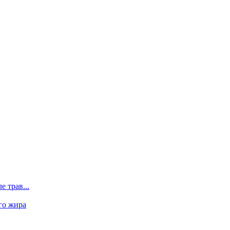
 трав...
го жира