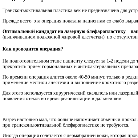
Трансконъюктивальная пластика век не предназначена для уст
Прежде всего, эта операция показана пациентам со слабо выр
Оптимальный кандидат на лазерную блефаропластику – пац
(выпячиванием подкожной жировой клетчатки), но с отсутст
Как проводится операция?
На подготовительном этапе пациенту следует за 1-2 недели до 
прекратить прием гормональных и антибактериальных препара
По времени операция длится около 40-50 минут, только в редк
применение местной анестезии и выполнение крохотного разрез
Для этого используется хирургический скальпель или лазерный
появления отеков во время реабилитации в дальнейшем.
Разрез настолько мал, что больше напоминает обычный прокол.
при трансконъюктивальной блефаропластике не требуются.
Иногда операция сочетается с дермабразией кожи, которая про