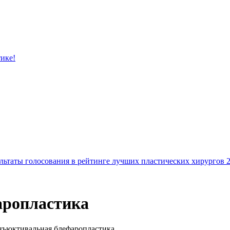
тике!
льтаты голосования в рейтинге лучших пластических хирургов 
аропластика
ъюктивальная блефаропластика