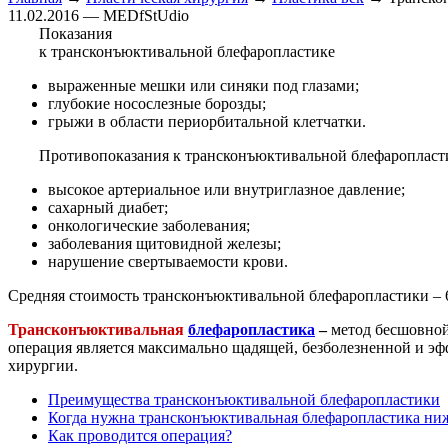
11.02.2016 — MEDfStUdio
Показания
к трансконъюктивальной блефаропластике
выраженные мешки или синяки под глазами;
глубокие носослезные борозды;
грыжи в области периорбитальной клетчатки.
Противопоказания к трансконъюктивальной блефаропласт
высокое артериальное или внутриглазное давление;
сахарный диабет;
онкологические заболевания;
заболевания щитовидной железы;
нарушение свертываемости крови.
Средняя стоимость трансконъюктивальной блефаропластики – 
Трансконъюктивальная
блефаропластика
–
метод бесшовной
операция является максимально щадящей, безболезненной и эф
хирургии.
Преимущества трансконъюктивальной блефаропластики
Когда нужна трансконъюктивальная блефаропластика ни
Как проводится операция?