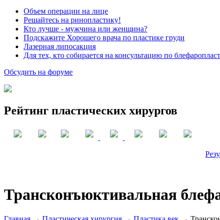
Объем операции на лице
Решайтесь на ринопластику!
Кто лучше - мужчина или женщина?
Подскажите Хорошего врача по пластике груди
Лазерная липосакция
Для тех, кто собирается на консультацию по блефароплас
Обсудить на форуме
Рейтинг пластических хирургов
Резу
Трансконъюктивальная блеф
Главная
→
Пластическая хирургия
→
Пластика век
→ Транскон