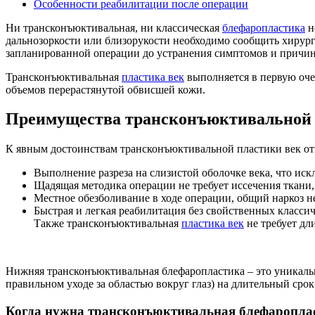
Особенности реабилитации после операции
Ни трансконъюктивальная, ни классическая
блефаропластика
н
дальнозоркости или близорукости необходимо сообщить хирург
запланированной операции до устранения симптомов и причин
Трансконъюктивальная
пластика век
выполняется в первую оче
объемов перерастянутой обвисшей кожи.
Преимущества трансконъюктивальной 
К явным достоинствам трансконъюктивальной пластики век от
Выполнение разреза на слизистой оболочке века, что ис
Щадящая методика операции не требует иссечения ткани,
Местное обезболивание в ходе операции, общий наркоз н
Быстрая и легкая реабилитация без свойственных класси
Также трансконъюктивальная
пластика век
не требует дл
Нижняя трансконъюктивальная блефаропластика – это уникальны
правильном уходе за областью вокруг глаз) на длительный срок
Когда нужна трансконъюктивальная блефаропла