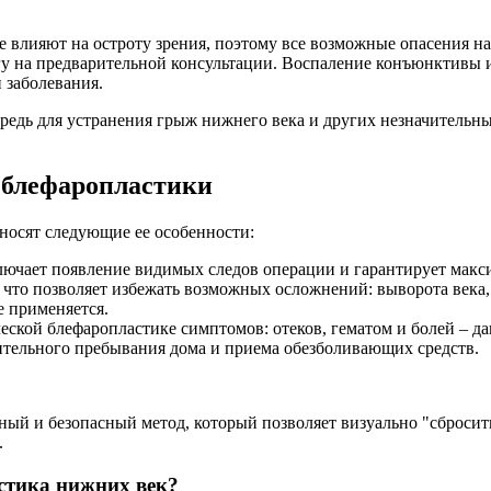
е влияют на остроту зрения, поэтому все возможные опасения на
у на предварительной консультации. Воспаление конъюнктивы и
 заболевания.
редь для устранения грыж нижнего века и других незначительны
блефаропластики
носят следующие ее особенности:
ключает появление видимых следов операции и гарантирует макси
 что позволяет избежать возможных осложнений: выворота века
е применяется.
ческой блефаропластике симптомов: отеков, гематом и болей – д
ительного пребывания дома и приема обезболивающих средств.
й и безопасный метод, который позволяет визуально "сбросить"
.
стика нижних век?