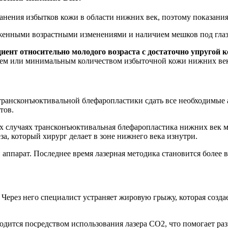
ранения избытков кожи в области нижних век, поэтому показани
аженными возрастными изменениями и наличием мешков под глаз
иент относительно молодого возраста с достаточно упругой
вием или минимальным количеством избыточной кожи нижних ве
трансконъюктивальной блефаропластики сдать все необходимые ан
тов.
их случаях трансконъюктивальная блефаропластика нижних век м
а, который хирург делает в зоне нижнего века изнутри.
 аппарат. Последнее время лазерная методика становится более 
 Через него специалист устраняет жировую грыжу, которая созд
водится посредством использования лазера СО2, что помогает ра