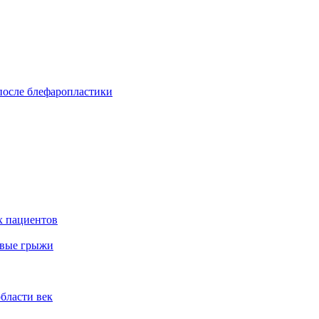
после блефаропластики
х пациентов
овые грыжи
бласти век