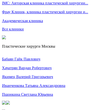
IMC: Авторская клиника пластической хирургии...
Фрау Клиник, клиника пластической хирургии и...
Академическая клиника
Все клиники
Пластические хирурги Москвы
Бабаян Гайк Павлович
Хачатрян Вардан Робертович
Якимец Валерий Григорьевич
Иванченкова Татьяна Александровна
Пшонкина Светлана Юрьевна