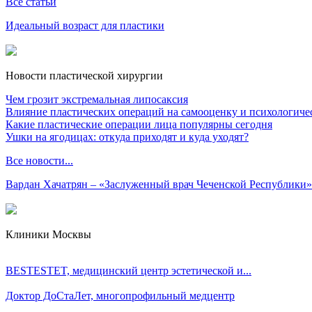
Все статьи
Идеальный возраст для пластики
Новости пластической хирургии
Чем грозит экстремальная липосаксия
Влияние пластических операций на самооценку и психологиче
Какие пластические операции лица популярны сегодня
Ушки на ягодицах: откуда приходят и куда уходят?
Все новости...
Вардан Хачатрян – «Заслуженный врач Чеченской Республики»
Клиники Москвы
BESTESTET, медицинский центр эстетической и...
Доктор ДоСтаЛет, многопрофильный медцентр