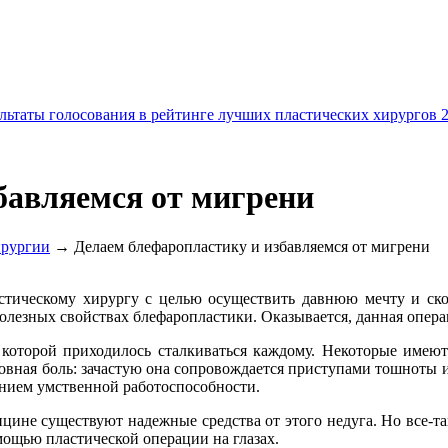
льтаты голосования в рейтинге лучших пластических хирургов 
бавляемся от мигрени
ирургии
→ Делаем блефаропластику и избавляемся от мигрени
стическому хирургу с целью осуществить давнюю мечту и ско
олезных свойствах блефаропластики. Оказывается, данная опера
 которой приходилось сталкиваться каждому. Некоторые имею
ловная боль: зачастую она сопровождается приступами тошноты и
ием умственной работоспособности.
ицине существуют надежные средства от этого недуга. Но все-т
мощью пластической операции на глазах.