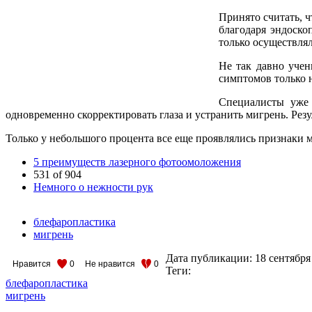
Принято считать, 
благодаря эндоско
только осуществлял
Не так давно учен
симптомов только н
Специалисты уже 
одновременно скорректировать глаза и устранить мигрень. Рез
Только у небольшого процента все еще проявлялись признаки
5 преимуществ лазерного фотоомоложения
531 of 904
Немного о нежности рук
блефаропластика
мигрень
Дата публикации:
18 сентября
Нравится
0
Не нравится
0
Теги:
блефаропластика
мигрень