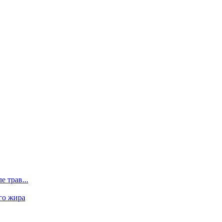
 трав...
го жира