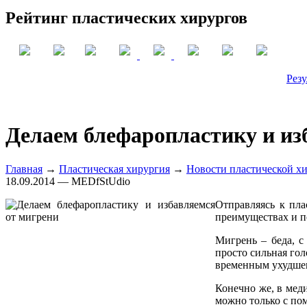
Рейтинг пластических хирургов
Резу
Делаем блефаропластику и из
Главная
→
Пластическая хирургия
→
Новости пластической х
18.09.2014 — MEDfStUdio
Отправляясь к пла
преимуществах и п
Мигрень – беда, с
просто сильная го
временным ухудшен
Конечно же, в мед
можно только с по