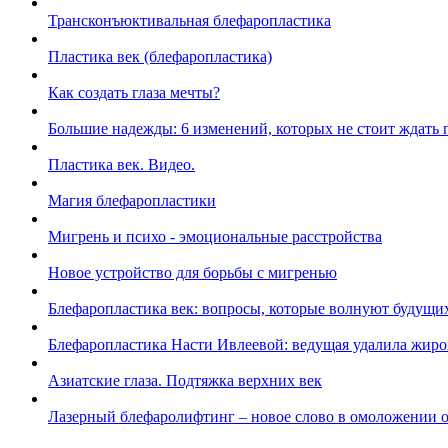
Трансконъюктивальная блефаропластика
Пластика век (блефаропластика)
Как создать глаза мечты?
Большие надежды: 6 изменений, которых не стоит ждать 
Пластика век. Видео.
Магия блефаропластики
Мигрень и психо - эмоциональные расстройства
Новое устройство для борьбы с мигренью
Блефаропластика век: вопросы, которые волнуют будущи
Блефаропластика Насти Ивлеевой: ведущая удалила жир
Азиатские глаза. Подтяжка верхних век
Лазерный блефаролифтинг – новое слово в омоложении о