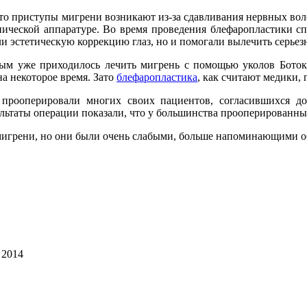
что приступы мигрени возникают из-за сдавливания нервных во
пической аппаратуре. Во время проведения блефаропластики с
и эстетическую коррекцию глаз, но и помогали вылечить серьез
ым уже приходилось лечить мигрень с помощью уколов Ботокс
а некоторое время. Зато
блефаропластика
, как считают медики,
прооперировали многих своих пациентов, согласившихся до
ультаты операции показали, что у большинства прооперированны
 мигрени, но они были очень слабыми, больше напоминающими 
 2014