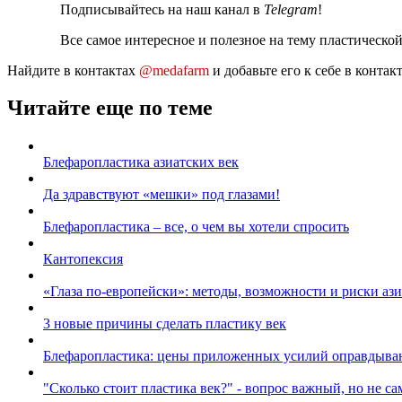
Подписывайтесь на наш канал в
Telegram
!
Все самое интересное и полезное на тему пластическо
Найдите в контактах
@medafarm
и добавьте его к себе в конта
Читайте еще по теме
Блефаропластика азиатских век
Да здравствуют «мешки» под глазами!
Блефаропластика – все, о чем вы хотели спросить
Кантопексия
«Глаза по-европейски»: методы, возможности и риски аз
3 новые причины сделать пластику век
Блефаропластика: цены приложенных усилий оправдыва
"Сколько стоит пластика век?" ‑ вопрос важный, но не с