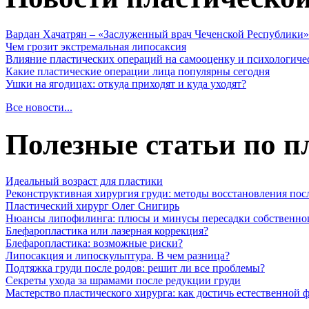
Вардан Хачатрян – «Заслуженный врач Чеченской Республики»
Чем грозит экстремальная липосаксия
Влияние пластических операций на самооценку и психологиче
Какие пластические операции лица популярны сегодня
Ушки на ягодицах: откуда приходят и куда уходят?
Все новости...
Полезные статьи по п
Идеальный возраст для пластики
Реконструктивная хирургия груди: методы восстановления пос
Пластический хирург Олег Снигирь
Нюансы липофилинга: плюсы и минусы пересадки собственно
Блефаропластика или лазерная коррекция?
Блефаропластика: возможные риски?
Липосакция и липоскульптура. В чем разница?
Подтяжка груди после родов: решит ли все проблемы?
Секреты ухода за шрамами после редукции груди
Мастерство пластического хирурга: как достичь естественной