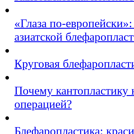
«Глаза по-европейски»:
азиатской блефароплас
Круговая блефаропласт
Почему кантопластику 
операцией?
Блефаропластика: краси