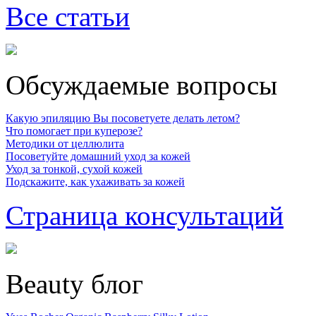
Все статьи
Обсуждаемые вопросы
Какую эпиляцию Вы посоветуете делать летом?
Что помогает при куперозе?
Методики от целлюлита
Посоветуйте домашний уход за кожей
Уход за тонкой, сухой кожей
Подскажите, как ухаживать за кожей
Страница консультаций
Beauty блог