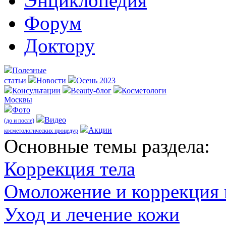
Энциклопедия
Форум
Доктору
Полезные
статьи
Новости
Осень 2023
Консультации
Beauty-блог
Косметологи
Москвы
Фото
Видео
(до и после)
Акции
косметологических процедур
Оcновные темы раздела:
Коррекция тела
Омоложение и коррекция
Уход и лечение кожи