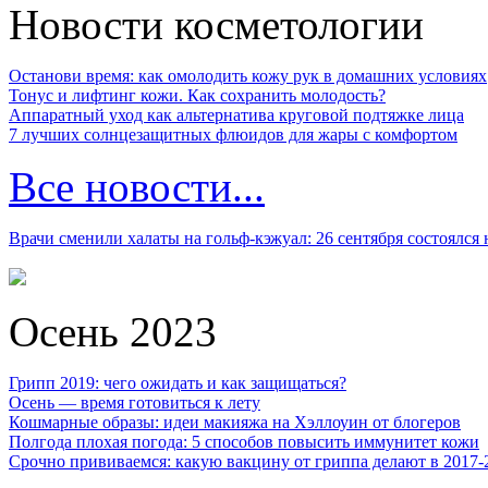
Новости косметологии
Останови время: как омолодить кожу рук в домашних условиях
Тонус и лифтинг кожи. Как сохранить молодость?
Аппаратный уход как альтернатива круговой подтяжке лица
7 лучших солнцезащитных флюидов для жары с комфортом
Все новости...
Врачи сменили халаты на гольф-кэжуал: 26 сентября состоялся
Осень 2023
Грипп 2019: чего ожидать и как защищаться?
Осень — время готовиться к лету
Кошмарные образы: идеи макияжа на Хэллоуин от блогеров
Полгода плохая погода: 5 способов повысить иммунитет кожи
Срочно прививаемся: какую вакцину от гриппа делают в 2017-