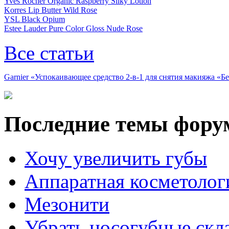
Yves Rocher Organic Raspberry Silky Lotion
Korres Lip Butter Wild Rose
YSL Black Opium
Estee Lauder Pure Color Gloss Nude Rose
Все статьи
Garnier «Успокаивающее средство 2-в-1 для снятия макияжа «
Последние темы фору
Хочу увеличить губы
Аппаратная косметолог
Мезонити
Убрать носогубные скл