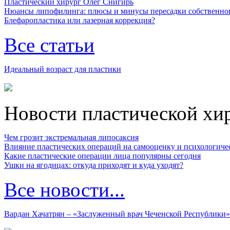
Пластический хирург Олег Снигирь
Нюансы липофилинга: плюсы и минусы пересадки собственно
Блефаропластика или лазерная коррекция?
Все статьи
Идеальный возраст для пластики
Новости пластической хи
Чем грозит экстремальная липосаксия
Влияние пластических операций на самооценку и психологиче
Какие пластические операции лица популярны сегодня
Ушки на ягодицах: откуда приходят и куда уходят?
Все новости...
Вардан Хачатрян – «Заслуженный врач Чеченской Республики»