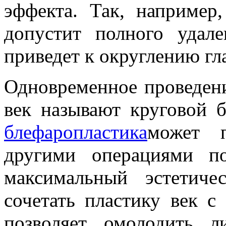
эффекта. Так, например
допустит полного удал
приведет к округлению гл
Одновременное проведен
век называют круговой б
блефаропластика
может п
другими операциями п
максимальный эстетич
сочетать пластику век с
позволяет омолодить л