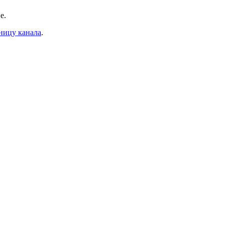
е.
ницу канала
.