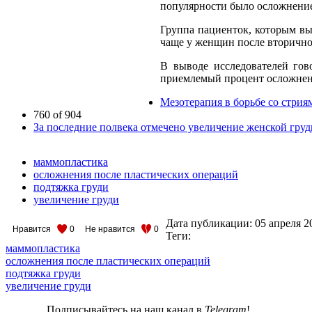
популярности было осложнение
Группа пациенток, которым вы
чаще у женщин после вторичн
В выводе исследователей гов
приемлемый процент осложнений
Мезотерапия в борьбе со стрия
760 of 904
За последние полвека отмечено увеличение женской груд
маммопластика
осложнения после пластических операций
подтяжка груди
увеличение груди
Дата публикации:
05 апреля 2
Нравится
0
Не нравится
0
Теги:
маммопластика
осложнения после пластических операций
подтяжка груди
увеличение груди
Подписывайтесь на наш канал в
Telegram
!