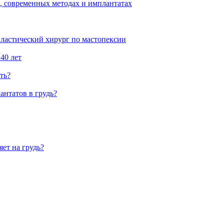
, современных методах и имплантатах
пластический хирург по мастопексии
40 лет
ть?
антатов в грудь?
яет на грудь?