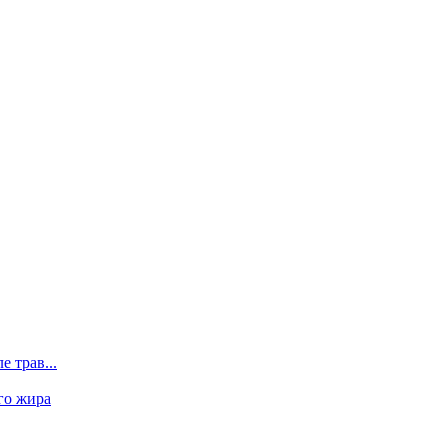
 трав...
го жира