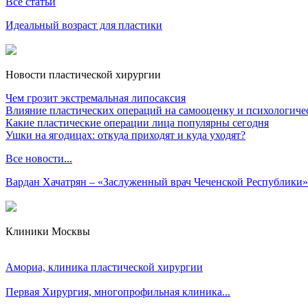
Все статьи
Идеальный возраст для пластики
Новости пластической хирургии
Чем грозит экстремальная липосаксия
Влияние пластических операций на самооценку и психологиче
Какие пластические операции лица популярны сегодня
Ушки на ягодицах: откуда приходят и куда уходят?
Все новости...
Вардан Хачатрян – «Заслуженный врач Чеченской Республики»
Клиники Москвы
Амориа, клиника пластической хирургии
Первая Хирургия, многопрофильная клиника...