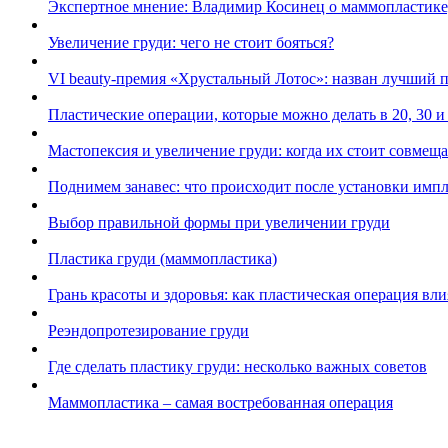
Экспертное мнение: Владимир Косинец о маммопластике
Увеличение груди: чего не стоит бояться?
VI beauty-премия «Хрустальный Лотос»: назван лучший 
Пластические операции, которые можно делать в 20, 30 и 
Мастопексия и увеличение груди: когда их стоит совмеща
Поднимем занавес: что происходит после установки импл
Выбор правильной формы при увеличении груди
Пластика груди (маммопластика)
Грань красоты и здоровья: как пластическая операция вли
Реэндопротезирование груди
Где сделать пластику груди: несколько важных советов
Маммопластика – самая востребованная операция