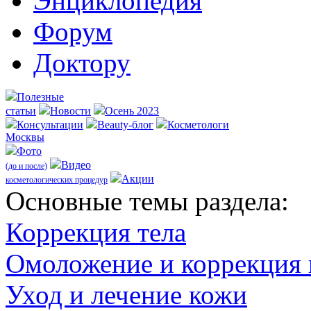
Энциклопедия
Форум
Доктору
Полезные
статьи
Новости
Осень 2023
Консультации
Beauty-блог
Косметологи
Москвы
Фото
Видео
(до и после)
Акции
косметологических процедур
Оcновные темы раздела:
Коррекция тела
Омоложение и коррекция
Уход и лечение кожи