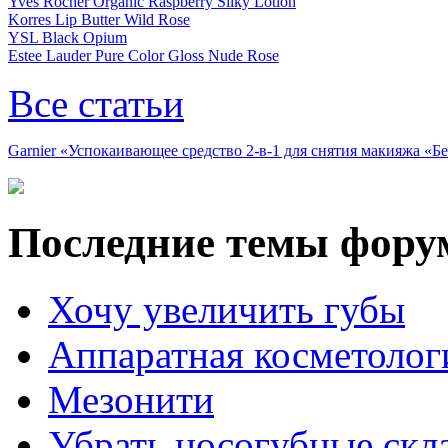
Yves Rocher Organic Raspberry Silky Lotion
Korres Lip Butter Wild Rose
YSL Black Opium
Estee Lauder Pure Color Gloss Nude Rose
Все статьи
Garnier «Успокаивающее средство 2-в-1 для снятия макияжа «
Последние темы фору
Хочу увеличить губы
Аппаратная косметолог
Мезонити
Убрать носогубные скл