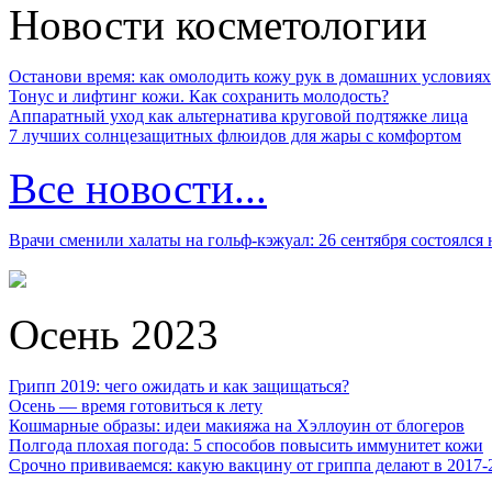
Новости косметологии
Останови время: как омолодить кожу рук в домашних условиях
Тонус и лифтинг кожи. Как сохранить молодость?
Аппаратный уход как альтернатива круговой подтяжке лица
7 лучших солнцезащитных флюидов для жары с комфортом
Все новости...
Врачи сменили халаты на гольф-кэжуал: 26 сентября состоялся
Осень 2023
Грипп 2019: чего ожидать и как защищаться?
Осень — время готовиться к лету
Кошмарные образы: идеи макияжа на Хэллоуин от блогеров
Полгода плохая погода: 5 способов повысить иммунитет кожи
Срочно прививаемся: какую вакцину от гриппа делают в 2017-