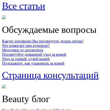
Все статьи
Обсуждаемые вопросы
Какую эпиляцию Вы посоветуете делать летом?
Что помогает при куперозе?
Методики от целлюлита
Посоветуйте домашний уход за кожей
Уход за тонкой, сухой кожей
Подскажите, как ухаживать за кожей
Страница консультаций
Beauty блог