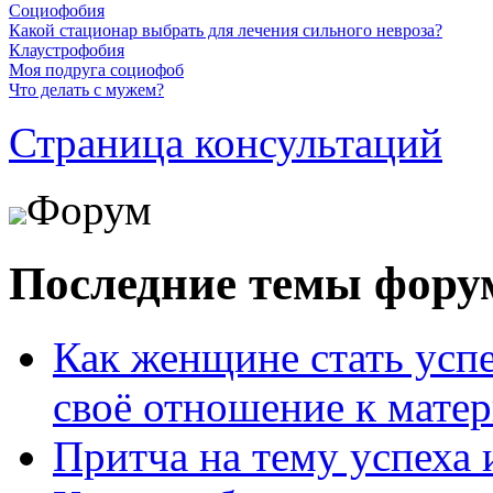
Социофобия
Какой стационар выбрать для лечения сильного невроза?
Клаустрофобия
Моя подруга социофоб
Что делать с мужем?
Страница консультаций
Форум
Последние темы фору
Как женщине стать усп
своё отношение к мате
Притча на тему успеха 