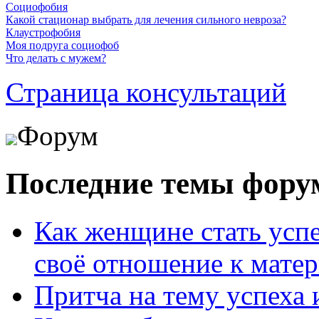
Социофобия
Какой стационар выбрать для лечения сильного невроза?
Клаустрофобия
Моя подруга социофоб
Что делать с мужем?
Страница консультаций
Форум
Последние темы фору
Как женщине стать усп
своё отношение к мате
Притча на тему успеха 