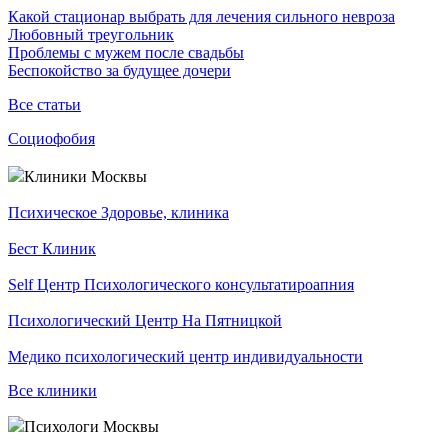
Какой стационар выбрать для лечения сильного невроза
Любовный треугольник
Проблемы с мужем после свадьбы
Беспокойство за будущее дочери
Все статьи
Социофобия
Клиники Москвы
Психическое Здоровье, клиника
Бест Клиник
Self Центр Психологического консультатироапния
Психологический Центр На Пятницкой
Медико психологический центр индивидуальности
Все клиники
Психологи Москвы