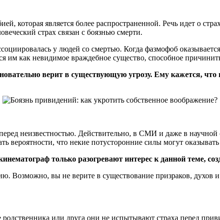
ей, которая является более распространенной. Речь идет о стра
веческий страх связан с боязнью смерти.
ссоциировалась у людей со смертью. Когда фазмофоб оказывает
ся им как невидимое враждебное существо, способное причинить
сновательно верит в существующую угрозу. Ему кажется, что 
перед неизвестностью. Действительно, в СМИ и даже в научной 
ать вероятности, что некие потусторонние силы могут оказыват
кинематограф только разогревают интерес к данной теме, со
ю. Возможно, вы не верите в существование призраков, духов и
родственника или друга они не испытывают страха перед привид