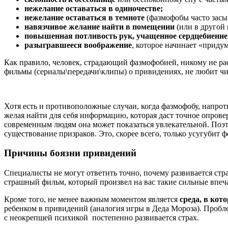
нежелание оставаться в одиночестве;
нежелание оставаться в темноте
(фазмофобы часто засып
навязчивое желание найти в помещении
(или в другой
повышенная потливость рук, учащенное сердцебиение 
разыгравшееся воображение
, которое начинает «придум
Как правило, человек, страдающий фазмофобией, никому не рас
фильмы (сериалы\передачи\клипы) о привидениях, не любит чи
Хотя есть и противоположные случаи, когда фазмофобу, напрот
желая найти для себя информацию, которая даст точное опров
современным людям она может показаться увлекательной. Поэт
существование призраков. Это, скорее всего, только усугубит 
Причины боязни привидений
Специалисты не могут ответить точно, почему развивается ст
страшный фильм, который произвел на вас такие сильные впечат
Кроме того, не менее важным моментом является
среда, в кот
ребенком в привидений (аналогия игры в Деда Мороза). Проблем
с неокрепшей психикой постепенно развивается страх.