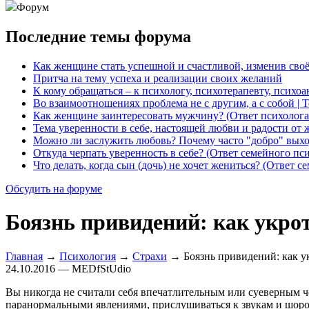
Форум
Последние темы форума
Как женщине стать успешной и счастливой, изменив сво
Притча на тему успеха и реализации своих желаний
К кому обращаться – к психологу, психотерапевту, психо
Во взаимоотношениях проблема не с другим, а с собой | 
Как женщине заинтересовать мужчину? (Ответ психолога
Тема уверенности в себе, настоящей любви и радости от 
Можно ли заслужить любовь? Почему часто "добро" выхо
Откуда черпать уверенность в себе? (Ответ семейного пс
Что делать, когда сын (дочь) не хочет жениться? (Ответ с
Обсудить на форуме
Боязнь привидений: как укро
Главная
→
Психология
→
Страхи
→ Боязнь привидений: как у
24.10.2016 — MEDfStUdio
Вы никогда не считали себя впечатлительным или суеверным че
паранормальными явлениями, прислушиваться к звукам и шорох