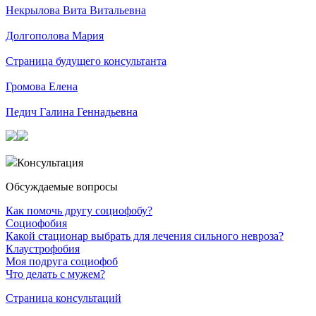
Некрылова Вита Витальевна
Долгополова Мария
Страница будущего консультанта
Громова Елена
Педич Галина Геннадьевна
Консультация
Обсуждаемые вопросы
Как помочь другу социофобу?
Социофобия
Какой стационар выбрать для лечения сильного невроза?
Клаустрофобия
Моя подруга социофоб
Что делать с мужем?
Страница консультаций