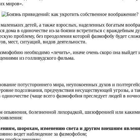
их миров».
маленьких детей, а также взрослых, наделенных богатым вообр
ься дома в одиночестве из-за боязни встретиться с враждебным 
скую проблему, без преодоления которой фазмофобу будет сложно
в, мест, ситуаций, видов деятельности.
змофобию необходимо «лечить», иначе очень скоро она выйдет и
идениями из голливудского фильма.
ствование потустороннего мира, неупокоенных духов и полтерге
 уровне подсознания, предчувствия несуществующей угрозы, а т
в одиночестве (чаще всего фазмофобия преследует людей в ночн
ем опьянения, болезненной лихорадкой, шизофренией или каким
роявления:
жениям, шорохам, изменению света и другим внешним явлен
тоянно ведет наблюдение за фазмофобом;
ми пробуждениями;