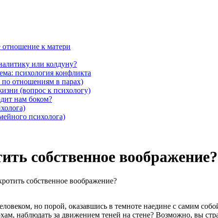
ё отношение к матери
аналитику или колдуну?
Тема: психология конфликта
 по отношениям в парах)
жизни (вопрос к психологу)
дит нам боком?
ихолога)
емейного психолога)
тить собственное воображение?
кротить собственное воображение?
ловеком, но порой, оказавшись в темноте наедине с самим собо
ам, наблюдать за движением теней на стене? Возможно, вы стр