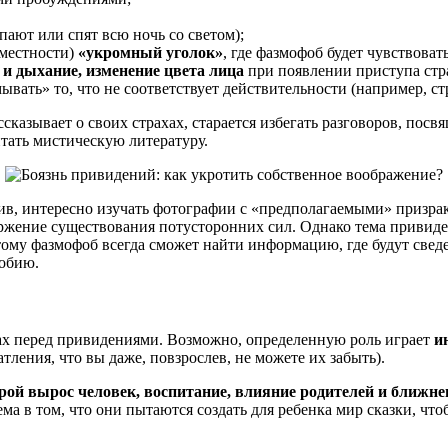
ают или спят всю ночь со светом);
 местности)
«укромный уголок»
, где фазмофоб будет чувствова
и дыхание, изменение цвета лица
при появлении приступа стр
ывать» то, что не соответствует действительности (например, стр
сказывает о своих страхах, старается избегать разговоров, пос
тать мистическую литературу.
ив, интересно изучать фотографии с «предполагаемыми» призрак
ержение существования потусторонних сил. Однако тема привид
ому фазмофоб всегда сможет найти информацию, где будут сведе
фобию.
рах перед привидениями. Возможно, определенную роль играет
и
ления, что вы даже, повзрослев, не можете их забыть).
орой вырос человек, воспитание, влияние родителей и ближн
а в том, что они пытаются создать для ребенка мир сказки, что