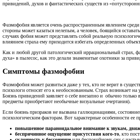
привидений, духов и фантастических существ из «потусторонн
Фазмофобия является очень распространенным явлением среди 
стороны может казаться нелепым, а человек, боящийся остават
случаях фобия может представлять собой реальную психологиче
влиянием страха ему приходится избегать определенных объекто
Как и любой другой патологический иррациональный страх, фа
духа» в пылесос, как это делали знаменитые охотники за прив
Симптомы фазмофобии
Фазмофобия может развиться даже у тех, кто не верит в суще
психологи относят его к необоснованным. Страх возникает на
Боязнь привидений заявляет о себе внезапно и обычно только 
предметы приобретают необычные визуальные очертания).
Если боязнь призраков не вызвана галлюцинациями, состояни
психологическим факторам. Вот характерные особенности ее п
повышенное параноидальное внимание
к звукам, дви
беспричинное ощущение присутствия кого-то
, кто пос
склонность к бессоннице
или беспокойному сну с часты