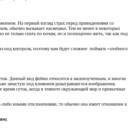
ажением. На первый взгляд страх перед привидениями со
духом, обычно вызывает насмешки. Тем не менее в некоторых
 не только спать по ночам, но и полноценно жить, так как под
з-под контроля, поэтому вам будет сложнее поймать «злобного
йстов. Данный вид фобии относится к малоизученным, и многие
акже зачастую под влиянием разыгравшегося воображения.
ое время суток, когда в темноте окружающий мир и привычные
и-либо иными отклонениями, то обычно она имеет отношение к
иям;