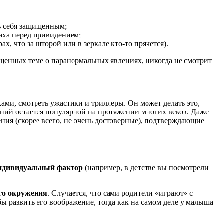
ть себя защищенным;
аха перед привидением;
ах, что за шторой или в зеркале кто-то прячется).
вященных теме о паранормальных явлениях, никогда не смотрит
ами, смотреть ужастики и триллеры. Он может делать это,
ений остается популярной на протяжении многих веков. Даже
ния (скорее всего, не очень достоверные), подтверждающие
ндивидуальный фактор
(например, в детстве вы посмотрели
его окружения
. Случается, что сами родители «играют» с
бы развить его воображение, тогда как на самом деле у малыша