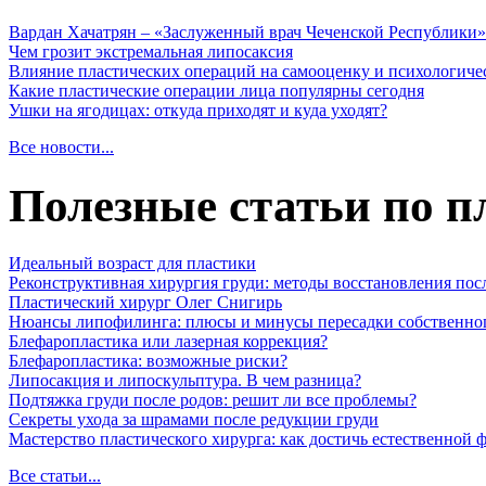
Вардан Хачатрян – «Заслуженный врач Чеченской Республики»
Чем грозит экстремальная липосаксия
Влияние пластических операций на самооценку и психологиче
Какие пластические операции лица популярны сегодня
Ушки на ягодицах: откуда приходят и куда уходят?
Все новости...
Полезные статьи по п
Идеальный возраст для пластики
Реконструктивная хирургия груди: методы восстановления пос
Пластический хирург Олег Снигирь
Нюансы липофилинга: плюсы и минусы пересадки собственно
Блефаропластика или лазерная коррекция?
Блефаропластика: возможные риски?
Липосакция и липоскульптура. В чем разница?
Подтяжка груди после родов: решит ли все проблемы?
Секреты ухода за шрамами после редукции груди
Мастерство пластического хирурга: как достичь естественной
Все статьи...