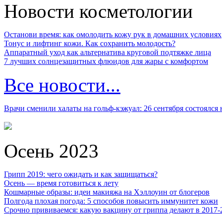
Новости косметологии
Останови время: как омолодить кожу рук в домашних условиях
Тонус и лифтинг кожи. Как сохранить молодость?
Аппаратный уход как альтернатива круговой подтяжке лица
7 лучших солнцезащитных флюидов для жары с комфортом
Все новости...
Врачи сменили халаты на гольф-кэжуал: 26 сентября состоялся
Осень 2023
Грипп 2019: чего ожидать и как защищаться?
Осень — время готовиться к лету
Кошмарные образы: идеи макияжа на Хэллоуин от блогеров
Полгода плохая погода: 5 способов повысить иммунитет кожи
Срочно прививаемся: какую вакцину от гриппа делают в 2017-