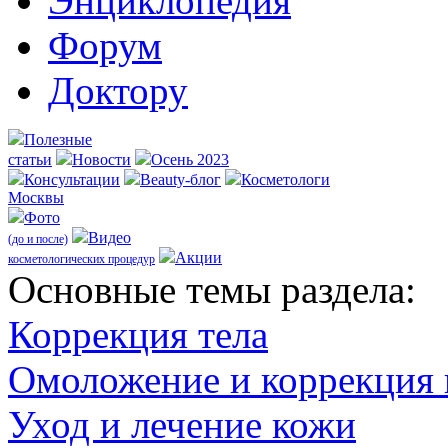
Энциклопедия
Форум
Доктору
Полезные
статьи
Новости
Осень 2023
Консультации
Beauty-блог
Косметологи
Москвы
Фото
Видео
(до и после)
Акции
косметологических процедур
Оcновные темы раздела:
Коррекция тела
Омоложение и коррекция
Уход и лечение кожи