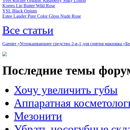
Yves Rocher Organic Raspberry Silky Lotion
Korres Lip Butter Wild Rose
YSL Black Opium
Estee Lauder Pure Color Gloss Nude Rose
Все статьи
Garnier «Успокаивающее средство 2-в-1 для снятия макияжа «
Последние темы фору
Хочу увеличить губы
Аппаратная косметолог
Мезонити
Убрать носогубные скл