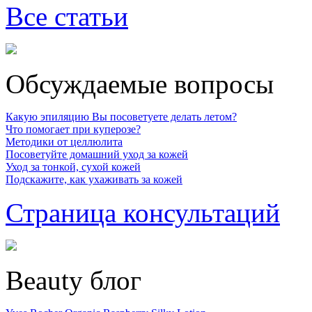
Все статьи
Обсуждаемые вопросы
Какую эпиляцию Вы посоветуете делать летом?
Что помогает при куперозе?
Методики от целлюлита
Посоветуйте домашний уход за кожей
Уход за тонкой, сухой кожей
Подскажите, как ухаживать за кожей
Страница консультаций
Beauty блог