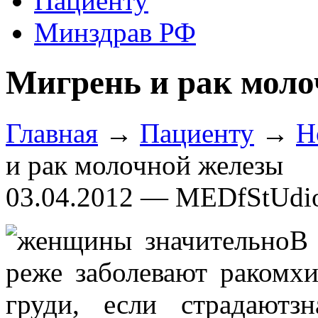
Пациенту
Минздрав РФ
Мигрень и рак моло
Главная
→
Пациенту
→
Н
и рак молочной железы
03.04.2012 — MEDfStUdi
В 
х
з