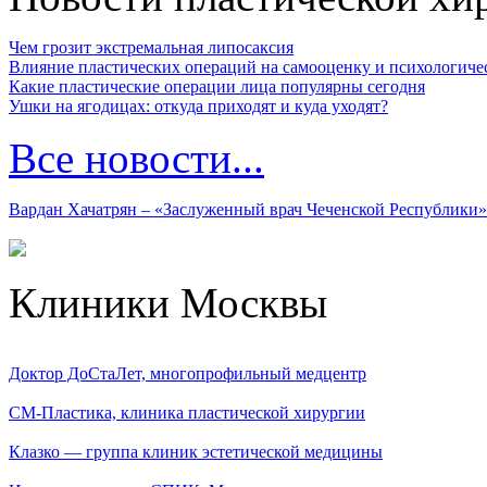
Чем грозит экстремальная липосаксия
Влияние пластических операций на самооценку и психологиче
Какие пластические операции лица популярны сегодня
Ушки на ягодицах: откуда приходят и куда уходят?
Все новости...
Вардан Хачатрян – «Заслуженный врач Чеченской Республики»
Клиники Москвы
Доктор ДоСтаЛет, многопрофильный медцентр
СМ-Пластика, клиника пластической хирургии
Клазко — группа клиник эстетической медицины