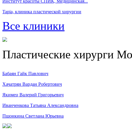
Институт красоты СПИК, Медицинская...
Tapia, клиника пластической хирургии
Все клиники
Пластические хирурги М
Бабаян Гайк Павлович
Хачатрян Вардан Робертович
Якимец Валерий Григорьевич
Иванченкова Татьяна Александровна
Пшонкина Светлана Юрьевна